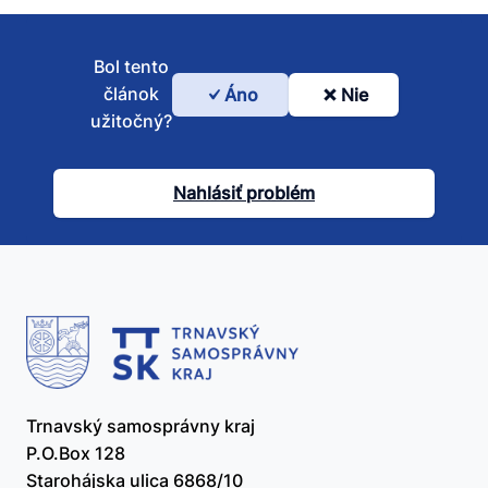
Bol tento
článok
Áno
Nie
Bol
užitočný?
tento
článok
Nahlásiť problém
užitočný?
Trnavský samosprávny kraj
P.O.Box 128
Starohájska ulica 6868/10