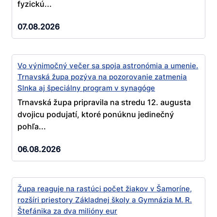
fyzickú...
07.08.2026
Vo výnimočný večer sa spoja astronómia a umenie.
Trnavská župa pozýva na pozorovanie zatmenia
Slnka aj špeciálny program v synagóge
Trnavská župa pripravila na stredu 12. augusta
dvojicu podujatí, ktoré ponúknu jedinečný
pohľa...
06.08.2026
Župa reaguje na rastúci počet žiakov v Šamoríne,
rozšíri priestory Základnej školy a Gymnázia M. R.
Štefánika za dva milióny eur