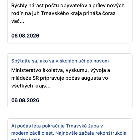
Rýchly nárast počtu obyvateľov a prílev nových
rodín na juh Trnavského kraja prináša čoraz
väč...
06.08.2026
Spýtajte sa, ako sa v školách učí po novom
Ministerstvo školstva, výskumu, vývoja a
mládeže SR pripravuje počas augusta vo
všetkých krajs...
06.08.2026
Aj počas leta pokračuje Trnavská župa v
modernizácii ciest. Najnovšie začala rekonštrukcia