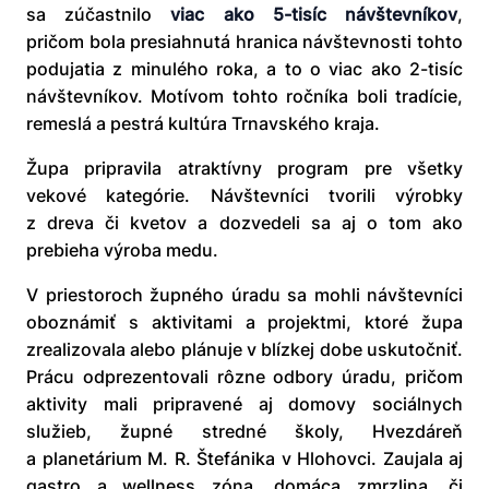
sa zúčastnilo
viac ako 5-tisíc návštevníkov
,
pričom bola presiahnutá hranica návštevnosti tohto
podujatia z minulého roka, a to o viac ako 2-tisíc
návštevníkov. Motívom tohto ročníka boli tradície,
remeslá a pestrá kultúra Trnavského kraja.
Župa pripravila atraktívny program pre všetky
vekové kategórie. Návštevníci tvorili výrobky
z dreva či kvetov a dozvedeli sa aj o tom ako
prebieha výroba medu.
V priestoroch župného úradu sa mohli návštevníci
oboznámiť s aktivitami a projektmi, ktoré župa
zrealizovala alebo plánuje v blízkej dobe uskutočniť.
Prácu odprezentovali rôzne odbory úradu, pričom
aktivity mali pripravené aj domovy sociálnych
služieb, župné stredné školy, Hvezdáreň
a planetárium M. R. Štefánika v Hlohovci. Zaujala aj
gastro a wellness zóna, domáca zmrzlina, či