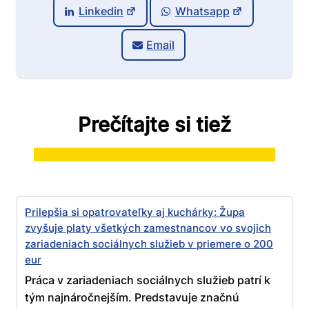
Linkedin
Whatsapp
Email
Prečítajte si tiež
Prilepšia si opatrovateľky aj kuchárky: Župa
zvyšuje platy všetkých zamestnancov vo svojich
zariadeniach sociálnych služieb v priemere o 200
eur
Práca v zariadeniach sociálnych služieb patrí k
tým najnáročnejším. Predstavuje značnú