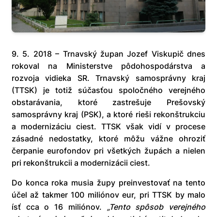
9. 5. 2018 – Trnavský župan Jozef Viskupič dnes
rokoval na Ministerstve pôdohospodárstva a
rozvoja vidieka SR. Trnavský samosprávny kraj
(TTSK) je totiž súčasťou spoločného verejného
obstarávania, ktoré zastrešuje Prešovský
samosprávny kraj (PSK), a ktoré rieši rekonštrukciu
a modernizáciu ciest. TTSK však vidí v procese
zásadné nedostatky, ktoré môžu vážne ohroziť
čerpanie eurofondov pri všetkých župách a nielen
pri rekonštrukcii a modernizácii ciest.
Do konca roka musia župy preinvestovať na tento
účel až takmer 100 miliónov eur, pri TTSK by malo
ísť cca o 16 miliónov.
„Tento spôsob verejného