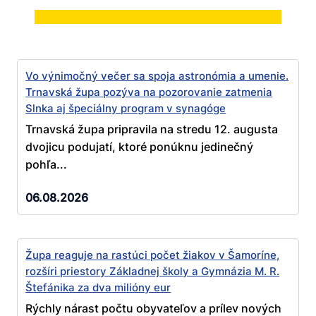
Vo výnimočný večer sa spoja astronómia a umenie.
Trnavská župa pozýva na pozorovanie zatmenia
Slnka aj špeciálny program v synagóge
Trnavská župa pripravila na stredu 12. augusta
dvojicu podujatí, ktoré ponúknu jedinečný
pohľa...
06.08.2026
Župa reaguje na rastúci počet žiakov v Šamoríne,
rozšíri priestory Základnej školy a Gymnázia M. R.
Štefánika za dva milióny eur
Rýchly nárast počtu obyvateľov a prílev nových