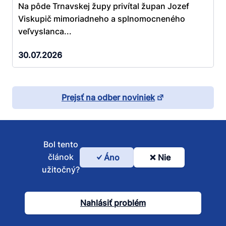
Na pôde Trnavskej župy privítal župan Jozef
Viskupič mimoriadneho a splnomocneného
veľvyslanca...
30.07.2026
Prejsť na odber noviniek
Bol tento
článok
Áno
Nie
Bol
užitočný?
tento
článok
Nahlásiť problém
užitočný?