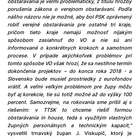
obstarávania je veľmi problematický, z titulu hrozby
porušenia zákona o verejnom obstarávaní. Podľa
nášho názoru nie je možné, aby bol PSK oprávnený
robiť verejné obstarávania pre ostatné tri kraje,
pričom tieto kraje nemajú možnosť nijakým
spôsobom zasiahnuť do VO a nie sú ani
informované o konkrétnych krokoch a samotnom
procese. V prípade akýchkoľvek problémov pri
tomto spôsobe VO však hrozí, že sa nestihne termín
dokončenia projektov – do konca roka 2018 - a
Slovensko bude musieť prostriedky z eurofondov
vrátiť. A veľmi veľkým problémom pre župy môžu
byť aj korekcie, tie sú totiž možné až do výšky 100
percent. Samozrejme, na rokovania sme prišli aj s
riešením: v TTSK to chceme riešiť formou
obstarávania in house, teda s využitým vlastných
župných personálnych a technickým kapacít,"
vysvetlil trnavský župan J. Viskupič, ktorý je