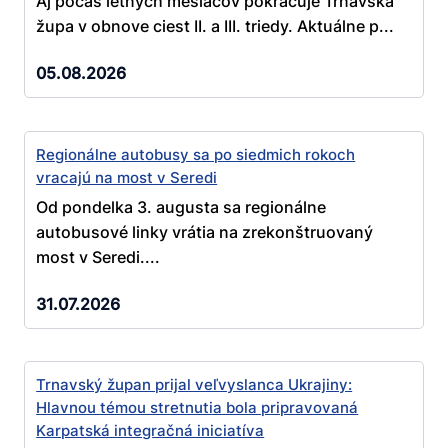
Aj počas letných mesiacov pokračuje Trnavská
župa v obnove ciest II. a III. triedy. Aktuálne p...
05.08.2026
Regionálne autobusy sa po siedmich rokoch
vracajú na most v Seredi
Od pondelka 3. augusta sa regionálne
autobusové linky vrátia na zrekonštruovaný
most v Seredi....
31.07.2026
Trnavský župan prijal veľvyslanca Ukrajiny:
Hlavnou témou stretnutia bola pripravovaná
Karpatská integračná iniciatíva