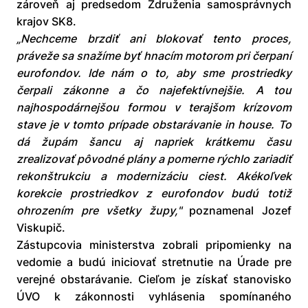
zároveň aj predsedom Združenia samosprávnych
krajov SK8.
„Nechceme brzdiť ani blokovať tento proces,
práveže sa snažíme byť hnacím motorom pri čerpaní
eurofondov. Ide nám o to, aby sme prostriedky
čerpali zákonne a čo najefektívnejšie. A tou
najhospodárnejšou formou v terajšom krízovom
stave je v tomto prípade obstarávanie in house. To
dá župám šancu aj napriek krátkemu času
zrealizovať pôvodné plány a pomerne rýchlo zariadiť
rekonštrukciu a modernizáciu ciest. Akékoľvek
korekcie prostriedkov z eurofondov budú totiž
ohrozením pre všetky župy,"
poznamenal Jozef
Viskupič.
Zástupcovia ministerstva zobrali pripomienky na
vedomie a budú iniciovať stretnutie na Úrade pre
verejné obstarávanie. Cieľom je získať stanovisko
ÚVO k zákonnosti vyhlásenia spomínaného