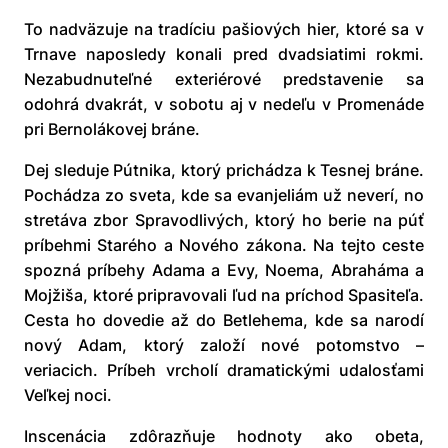
To nadväzuje na tradíciu pašiových hier, ktoré sa v
Trnave naposledy konali pred dvadsiatimi rokmi.
Nezabudnuteľné exteriérové predstavenie sa
odohrá dvakrát, v sobotu aj v nedeľu v Promenáde
pri Bernolákovej bráne.
Dej sleduje Pútnika, ktorý prichádza k Tesnej bráne.
Pochádza zo sveta, kde sa evanjeliám už neverí, no
stretáva zbor Spravodlivých, ktorý ho berie na púť
príbehmi Starého a Nového zákona. Na tejto ceste
spozná príbehy Adama a Evy, Noema, Abraháma a
Mojžiša, ktoré pripravovali ľud na príchod Spasiteľa.
Cesta ho dovedie až do Betlehema, kde sa narodí
nový Adam, ktorý založí nové potomstvo –
veriacich. Príbeh vrcholí dramatickými udalosťami
Veľkej noci.
Inscenácia zdôrazňuje hodnoty ako obeta,