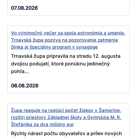
07.08.2026
Vo výnimočný večer sa spoja astronómia a umenie.
Trnavská župa pozýva na pozorovanie zatmenia
Slnka aj špeciálny program v synagóge
Trnavská župa pripravila na stredu 12. augusta
dvojicu podujatí, ktoré ponúknu jedinečný
pohľa...
06.08.2026
Župa reaguje na rastúci počet žiakov v Šamoríne,
rozšíri priestory Základnej školy a Gymnázia M. R.
Štefánika za dva milióny eur
Rýchly nárast počtu obyvateľov a prílev nových