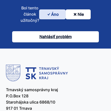
Bol tento
článok
Áno
Nie
Bol
užitočný?
tento
článok
Nahlásiť problém
užitočný?
Trnavský samosprávny kraj
P.O.Box 128
Starohájska ulica 6868/10
917 01 Trnava