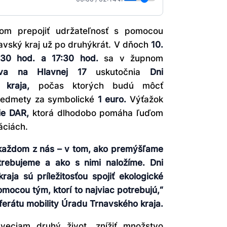
ľom prepojiť udržateľnosť s pomocou
avský kraj už po druhýkrát. V dňoch
10.
30 hod. a 17:30 hod.
sa v župnom
ava na Hlavnej 17
uskutočnia
Dni
 kraja
,
počas ktorých budú môcť
predmety za symbolické
1 euro
.
Výťažok
ie DAR
,
ktorá dlhodobo pomáha ľuďom
áciách.
 každom z nás – v tom, ako premýšľame
trebujeme a ako s nimi naložíme. Dni
raja sú príležitosťou spojiť ekologické
omocou tým, ktorí to najviac potrebujú,“
erátu mobility Úradu Trnavského kraja.
veciam druhý život, znížiť množstvo