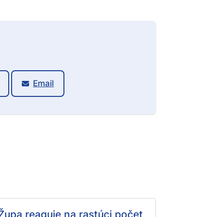
Email
Župa reaguje na rastúci počet