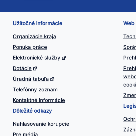
nto
ánok
Užitočné informácie
Web
itočný?
Organizácie kraja
Tech
Ponuka práce
Sprá
Elektronické služby
Prehl
Dotácie
Preh
webo
Úradná tabuľa
cook
Telefónny zoznam
Zmen
Kontaktné informácie
Legis
Dôležité odkazy
Ochr
Nahlasovanie korupcie
Zázn
Pre média