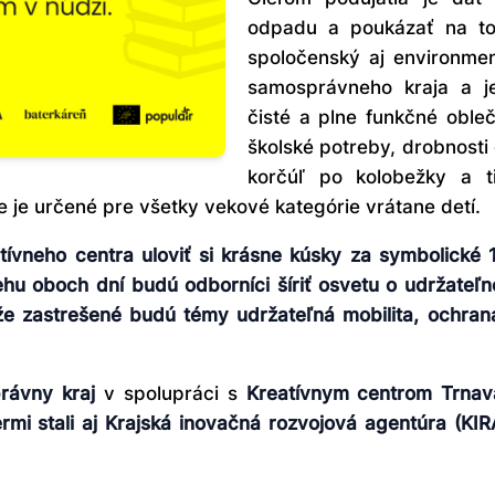
odpadu a poukázať na to
spoločenský aj environme
samosprávneho kraja a je
čisté a plne funkčné obleče
školské potreby, drobnost
korčúľ po kolobežky a t
e je určené pre všetky vekové kategórie vrátane detí.
vneho centra uloviť si krásne kúsky za symbolické 
u oboch dní budú odborníci šíriť osvetu o udržateľn
e zastrešené budú témy udržateľná mobilita, ochran
rávny kraj
v spolupráci s
Kreatívnym centrom Trnav
mi stali aj Krajská inovačná rozvojová agentúra (KIR