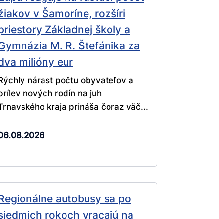
žiakov v Šamoríne, rozšíri
priestory Základnej školy a
Gymnázia M. R. Štefánika za
dva milióny eur
Rýchly nárast počtu obyvateľov a
prílev nových rodín na juh
Trnavského kraja prináša čoraz väč...
06.08.2026
Regionálne autobusy sa po
siedmich rokoch vracajú na