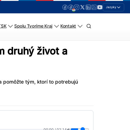
Jazyky
TSK
Spolu Tvoríme Kraj
Kontakt
m druhý život a
a pomôžte tým, ktorí to potrebujú
00:00
/
02:14
🔊