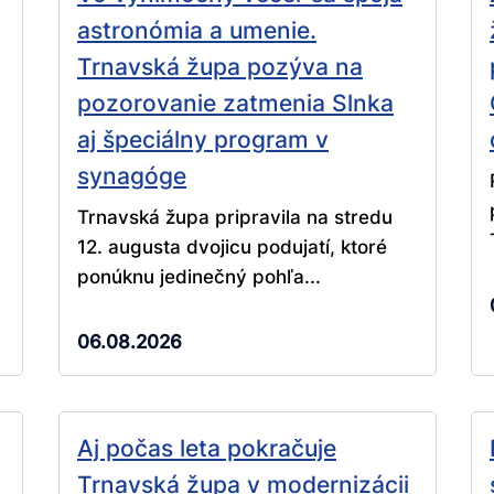
astronómia a umenie.
Trnavská župa pozýva na
pozorovanie zatmenia Slnka
aj špeciálny program v
synagóge
Trnavská župa pripravila na stredu
12. augusta dvojicu podujatí, ktoré
ponúknu jedinečný pohľa...
06.08.2026
Aj počas leta pokračuje
Trnavská župa v modernizácii