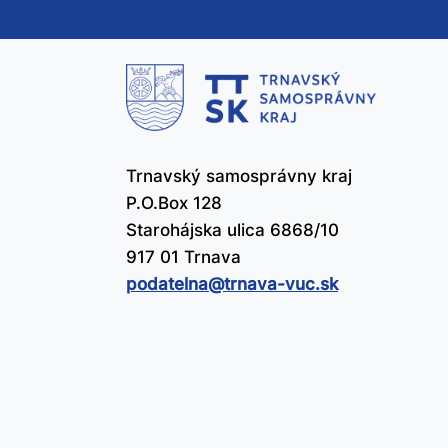
te
čl
už
Trnavský samosprávny kraj
P.O.Box 128
Starohájska ulica 6868/10
917 01 Trnava
podatelna@​trnava-vuc.sk