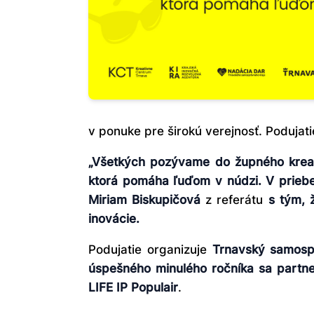
v ponuke pre širokú verejnosť. Podujati
„Všetkých pozývame do župného kreatí
ktorá pomáha ľuďom v núdzi. V priebeh
Miriam Biskupičová
z referátu
s tým, ž
inovácie.
Podujatie organizuje
Trnavský samosp
úspešného minulého ročníka sa partner
LIFE IP Populair
.