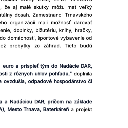
, že aj malé skutky môžu mať veľký
ntálny dosah. Zamestnanci Trnavského
ho organizácii mali možnosť darovať
nie, doplnky, bižutériu, knihy, hračky,
i do domácnosti, športové vybavenie od
iež prebytky zo záhrad. Tieto budú
1 euro a prispieť tým do Nadácie DAR,
osti z rôznych uhlov pohľadu,“
doplnila
a ovzdušia, odpadové hospodárstvo či
a a Nadáciou DAR, pričom na základe
A), Mesto Trnava, Baterkáreň
a projekt