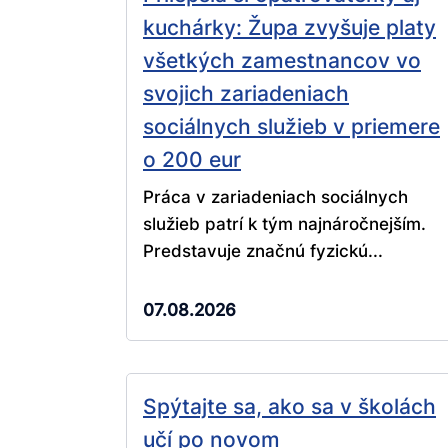
kuchárky: Župa zvyšuje platy
všetkých zamestnancov vo
svojich zariadeniach
sociálnych služieb v priemere
o 200 eur
Práca v zariadeniach sociálnych
služieb patrí k tým najnáročnejším.
Predstavuje značnú fyzickú...
07.08.2026
Spýtajte sa, ako sa v školách
učí po novom