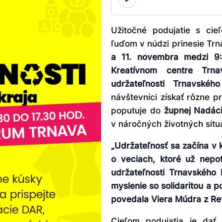
Užitočné podujatie s cie
ľuďom v núdzi prinesie Trn
a 11. novembra medzi 9:
Kreatívnom centre Trn
udržateľnosti Trnavského
návštevníci získať rôzne 
poputuje do
župnej Nadác
v náročných životných situ
„Udržateľnosť sa začína v
o veciach, ktoré už nepo
udržateľnosti Trnavského k
myslenie so solidaritou a p
povedala Viera Múdra z Ref
Cieľom podujatia je dať 