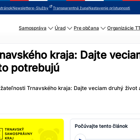
stránok
Newsletter
e-Služby
Transparentná župa
Nastavenie prístupnosti
Samospráva
Úrad
Pre občana
Organizácie T
rnavského kraja: Dajte vecia
to potrebujú
žateľnosti Trnavského kraja: Dajte veciam druhý život 
Počúvajte tento článok
▸