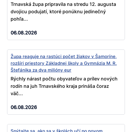
Trnavská župa pripravila na stredu 12. augusta
dvojicu podujatí, ktoré ponúknu jedinečný
pohľa...
06.08.2026
Župa reaguje na rastúci počet žiakov v Šamoríne,
rozšíri priestory Základnej školy a Gymnázia M. R.
Štefánika za dva milióny eur
Rýchly nárast počtu obyvateľov a prílev nových
rodín na juh Trnavského kraja prináša čoraz
väč...
06.08.2026
Spýtajte sa, ako sa v školách učí po novom