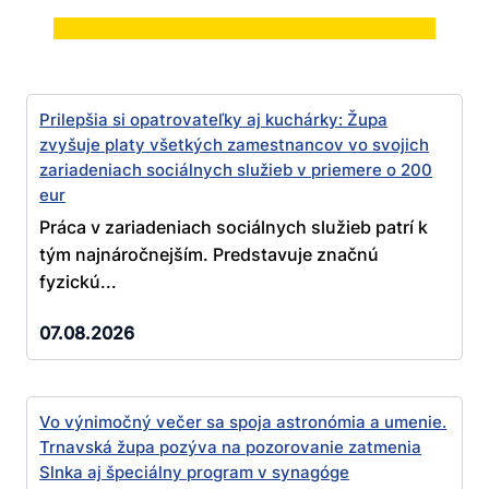
Prilepšia si opatrovateľky aj kuchárky: Župa
zvyšuje platy všetkých zamestnancov vo svojich
zariadeniach sociálnych služieb v priemere o 200
eur
Práca v zariadeniach sociálnych služieb patrí k
tým najnáročnejším. Predstavuje značnú
fyzickú...
07.08.2026
Vo výnimočný večer sa spoja astronómia a umenie.
Trnavská župa pozýva na pozorovanie zatmenia
Slnka aj špeciálny program v synagóge