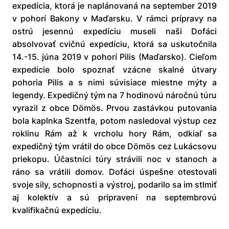
expedícia, ktorá je naplánovaná na september 2019
v pohorí Bakony v Maďarsku. V rámci prípravy na
ostrú jesennú expedíciu museli naši Dofáci
absolvovať cvičnú expedíciu, ktorá sa uskutočnila
14.-15. júna 2019 v pohorí Pilis (Maďarsko). Cieľom
expedície bolo spoznať vzácne skalné útvary
pohoria Pilis a s nimi súvisiace miestne mýty a
legendy. Expedičný tým na 7 hodinovú náročnú túru
vyrazil z obce Dömös. Prvou zastávkou putovania
bola kaplnka Szentfa, potom nasledoval výstup cez
roklinu Rám až k vrcholu hory Rám, odkiaľ sa
expedičný tým vrátil do obce Dömös cez Lukácsovu
priekopu. Účastníci túry strávili noc v stanoch a
ráno sa vrátili domov. Dofáci úspešne otestovali
svoje sily, schopnosti a výstroj, podarilo sa im stlmiť
aj kolektív a sú pripravení na septembrovú
kvalifikačnú expedíciu.