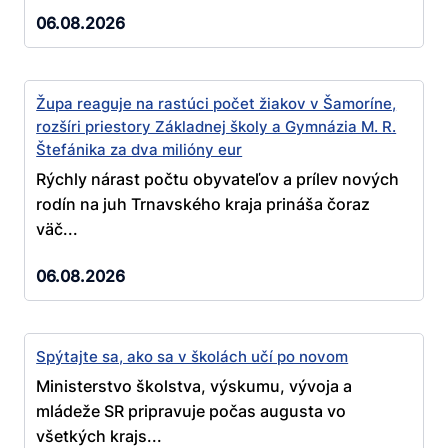
06.08.2026
Župa reaguje na rastúci počet žiakov v Šamoríne,
rozšíri priestory Základnej školy a Gymnázia M. R.
Štefánika za dva milióny eur
Rýchly nárast počtu obyvateľov a prílev nových
rodín na juh Trnavského kraja prináša čoraz
väč...
06.08.2026
Spýtajte sa, ako sa v školách učí po novom
Ministerstvo školstva, výskumu, vývoja a
mládeže SR pripravuje počas augusta vo
všetkých krajs...