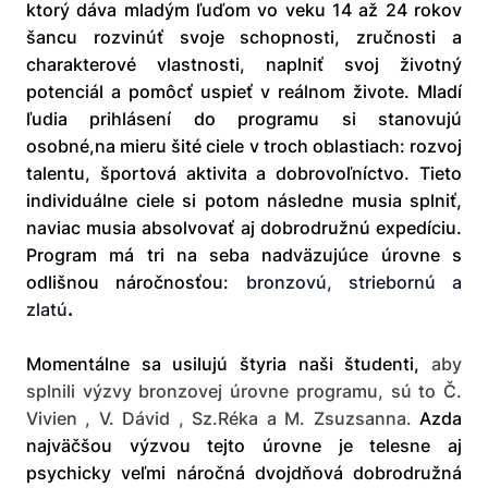
ktorý dáva mladým ľuďom vo veku 14 až 24 rokov
šancu rozvinúť svoje schopnosti, zručnosti a
charakterové vlastnosti, naplniť svoj životný
potenciál a pomôcť uspieť v reálnom živote. Mladí
ľudia prihlásení do programu si stanovujú
osobné,na mieru šité ciele v troch oblastiach: rozvoj
talentu, športová aktivita a dobrovoľníctvo. Tieto
individuálne ciele si potom následne musia splniť,
naviac musia absolvovať aj dobrodružnú expedíciu.
Program má tri na seba nadväzujúce úrovne s
odlišnou náročnosťou:
bronzovú, striebornú a
zlatú
.
Momentálne sa usilujú štyria naši študenti,
aby
splnili výzvy bronzovej úrovne programu, sú to Č.
Vivien , V. Dávid , Sz.Réka a M. Zsuzsanna
.
Azda
najväčšou výzvou tejto úrovne je telesne aj
psychicky veľmi náročná dvojdňová dobrodružná