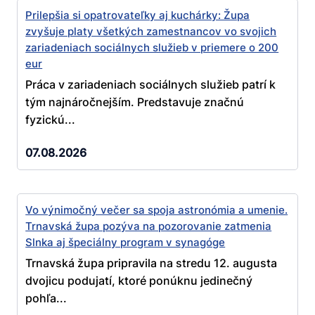
Prilepšia si opatrovateľky aj kuchárky: Župa
zvyšuje platy všetkých zamestnancov vo svojich
zariadeniach sociálnych služieb v priemere o 200
eur
Práca v zariadeniach sociálnych služieb patrí k
tým najnáročnejším. Predstavuje značnú
fyzickú...
07.08.2026
Vo výnimočný večer sa spoja astronómia a umenie.
Trnavská župa pozýva na pozorovanie zatmenia
Slnka aj špeciálny program v synagóge
Trnavská župa pripravila na stredu 12. augusta
dvojicu podujatí, ktoré ponúknu jedinečný
pohľa...