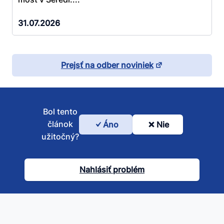
31.07.2026
Prejsť na odber noviniek
Bol tento
článok
Áno
Nie
Bol
užitočný?
tento
článok
Nahlásiť problém
užitočný?