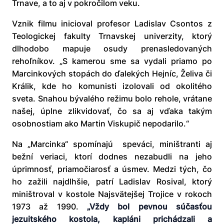
Trnave, a to aj v pokročilom veku.
Vznik filmu inicioval profesor Ladislav Csontos z
Teologickej fakulty Trnavskej univerzity, ktorý
dlhodobo mapuje osudy prenasledovaných
rehoľníkov. „S kamerou sme sa vydali priamo po
Marcinkových stopách do ďalekých Hejníc, Želiva či
Králik, kde ho komunisti izolovali od okolitého
sveta. Snahou bývalého režimu bolo rehole, vrátane
našej, úplne zlikvidovať, čo sa aj vďaka takým
osobnostiam ako Martin Viskupič nepodarilo.“
Na „Marcinka“ spomínajú speváci, miništranti aj
bežní veriaci, ktorí dodnes nezabudli na jeho
úprimnosť, priamočiarosť a úsmev. Medzi tých, čo
ho zažili najdlhšie, patrí Ladislav Rosival, ktorý
miništroval v kostole Najsvätejšej Trojice v rokoch
1973 až 1990.
„Vždy bol pevnou súčasťou
jezuitského kostola, kapláni prichádzali a