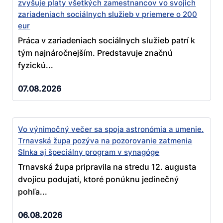
zvyšuje platy všetkých zamestnancov vo svojich
zariadeniach sociálnych služieb v priemere o 200
eur
Práca v zariadeniach sociálnych služieb patrí k
tým najnáročnejším. Predstavuje značnú
fyzickú...
07.08.2026
Vo výnimočný večer sa spoja astronómia a umenie.
Trnavská župa pozýva na pozorovanie zatmenia
Slnka aj špeciálny program v synagóge
Trnavská župa pripravila na stredu 12. augusta
dvojicu podujatí, ktoré ponúknu jedinečný
pohľa...
06.08.2026