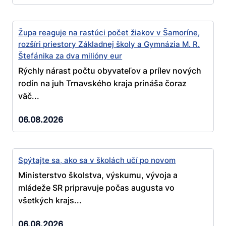
Župa reaguje na rastúci počet žiakov v Šamoríne,
rozšíri priestory Základnej školy a Gymnázia M. R.
Štefánika za dva milióny eur
Rýchly nárast počtu obyvateľov a prílev nových
rodín na juh Trnavského kraja prináša čoraz
väč...
06.08.2026
Spýtajte sa, ako sa v školách učí po novom
Ministerstvo školstva, výskumu, vývoja a
mládeže SR pripravuje počas augusta vo
všetkých krajs...
06.08.2026