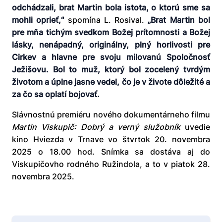
odchádzali, brat Martin bola istota, o ktorú sme sa
mohli oprieť,“
spomína L. Rosival.
„Brat Martin bol
pre mňa tichým svedkom Božej prítomnosti a Božej
lásky, nenápadný, originálny, plný horlivosti pre
Cirkev a hlavne pre svoju milovanú Spoločnosť
Ježišovu. Bol to muž, ktorý bol zocelený tvrdým
životom a úplne jasne vedel, čo je v živote dôležité a
za čo sa oplatí bojovať.
Slávnostnú premiéru nového dokumentárneho filmu
Martin Viskupič: Dobrý a verný služobník
uvedie
kino Hviezda v Trnave vo štvrtok 20. novembra
2025 o 18.00 hod. Snímka sa dostáva aj do
Viskupičovho rodného Ružindola, a to v piatok 28.
novembra 2025.