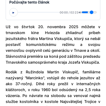
Počúvajte tento článok
▸
00:00
/
02:23
🔊
Už vo štvrtok 20. novembra 2025 môžete v
trnavskom kine Hviezda zhliadnuť príbeh
jezuitského frátra Martina Viskupiča, ktorý sa nebál
postaviť komunistickému režimu a svojou
vernosťou ovplyvnil celú generáciu v Trnave a okolí.
Slávnostná premiéra sa koná pod záštitou predsedu
Trnavského samosprávneho kraja Jozefa Viskupiča.
Rodák z Ružindola Martin Viskupič, familiárne
nazývaný "Marcinko", vstúpil do rehole jezuitov až
ako 37-ročný. Dlhé roky prežil v internačných
kláštoroch, v roku 1960 bol odsúdený na 2,5 roka
väzenia. Po návrate na slobodu sa venoval najmä
službe kostolníka v kostole Najsvätejšej Trojice v