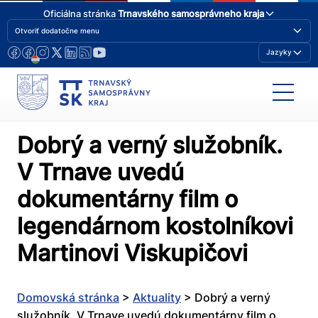
Oficiálna stránka
Trnavského samosprávneho kraja
Otvoriť dodatočne menu
Jazyky
Dobrý a verný služobník.
V Trnave uvedú
dokumentárny film o
legendárnom kostolníkovi
Martinovi Viskupičovi
Domovská stránka
>
Aktuality
>
Dobrý a verný
služobník. V Trnave uvedú dokumentárny film o