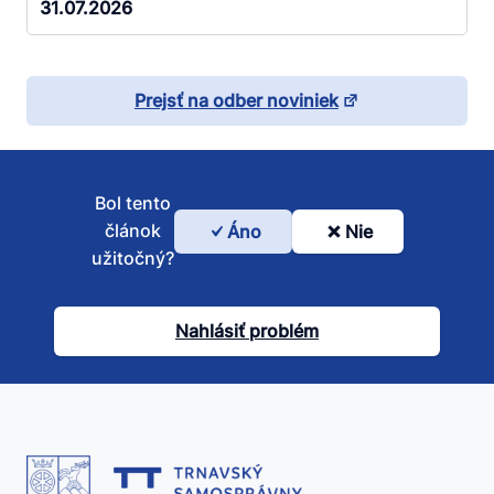
31.07.2026
Prejsť na odber noviniek
Bol tento
článok
Áno
Nie
Bol
užitočný?
tento
článok
Nahlásiť problém
užitočný?