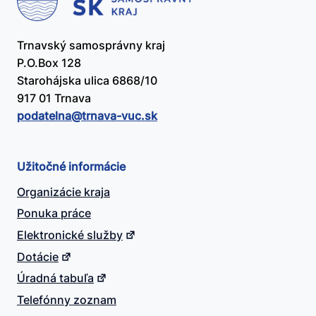
Trnavský samosprávny kraj
P.O.Box 128
Starohájska ulica 6868/10
917 01 Trnava
podatelna@​trnava-vuc.sk
Užitočné informácie
Organizácie kraja
Ponuka práce
Elektronické služby
Dotácie
Úradná tabuľa
Telefónny zoznam