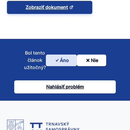
Zobraziť dokument
Bol tento
článok
Áno
Nie
Bol
užitočný?
tento
článok
Nahlásiť problém
užitočný?