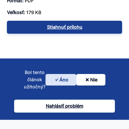
Formát:
PDF
Veľkosť:
179 KB
Stiahnuť prílohu
Bol tento
článok
Áno
Nie
Bol
užitočný?
tento
článok
Nahlásiť problém
užitočný?