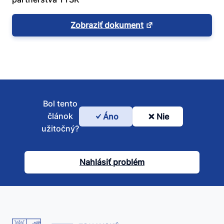
Zobraziť dokument
Bol tento
článok
Áno
Nie
Bol
užitočný?
tento
článok
Nahlásiť problém
užitočný?