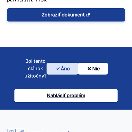
Zobraziť dokument
Bol tento
článok
Áno
Nie
Bol
užitočný?
tento
článok
Nahlásiť problém
užitočný?