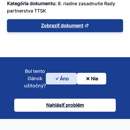
Kategória dokumentu:
8. riadne zasadnutie Rady
partnerstva TTSK
Zobraziť dokument
Bol tento
článok
Áno
Nie
Bol
užitočný?
tento
článok
Nahlásiť problém
užitočný?