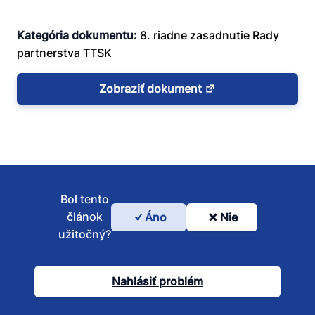
Kategória dokumentu:
8. riadne zasadnutie Rady
partnerstva TTSK
Zobraziť dokument
Bol tento
článok
Áno
Nie
Bol
užitočný?
tento
článok
Nahlásiť problém
užitočný?