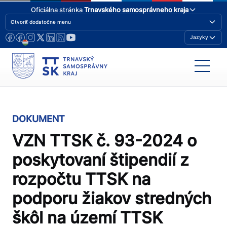
Oficiálna stránka
Trnavského samosprávneho kraja
Otvoriť dodatočne menu
Jazyky
DOKUMENT
VZN TTSK č. 93-2024 o
poskytovaní štipendií z
rozpočtu TTSK na
podporu žiakov stredných
škôl na území TTSK