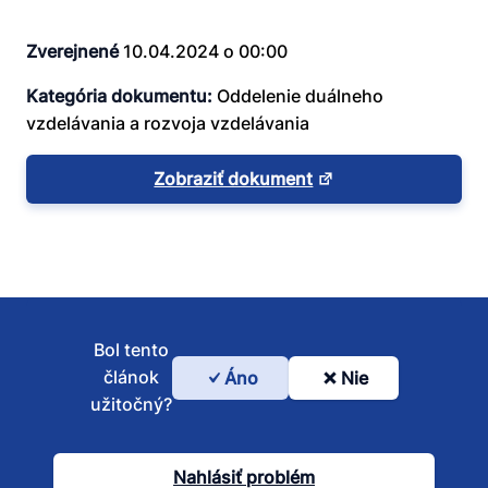
Zverejnené
10.04.2024 o 00:00
Kategória dokumentu:
Oddelenie duálneho
vzdelávania a rozvoja vzdelávania
Zobraziť dokument
Bol tento
článok
Áno
Nie
Bol
užitočný?
tento
článok
Nahlásiť problém