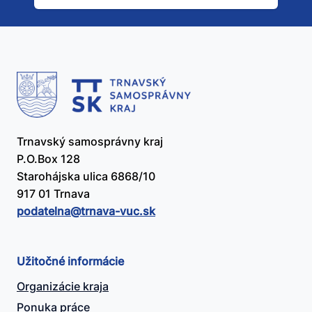
užitočný?
Trnavský samosprávny kraj
P.O.Box 128
Starohájska ulica 6868/10
917 01 Trnava
podatelna@​trnava-vuc.sk
Užitočné informácie
Organizácie kraja
Ponuka práce