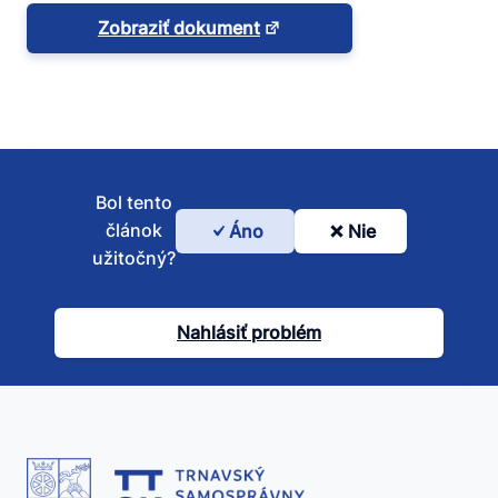
Zobraziť dokument
Bol tento
článok
Áno
Nie
Bol
užitočný?
tento
článok
Nahlásiť problém
užitočný?