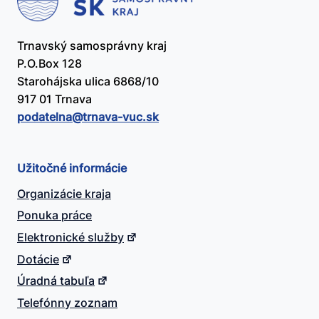
Trnavský samosprávny kraj
P.O.Box 128
Starohájska ulica 6868/10
917 01 Trnava
podatelna@​trnava-vuc.sk
Užitočné informácie
Organizácie kraja
Ponuka práce
Elektronické služby
Dotácie
Úradná tabuľa
Telefónny zoznam