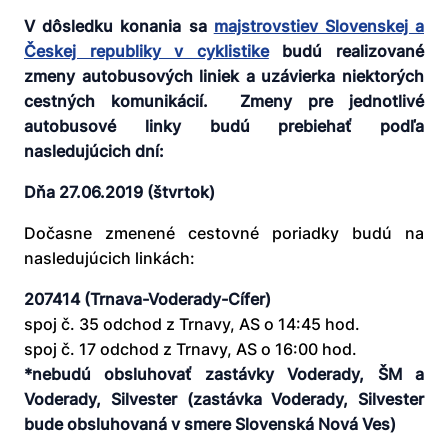
V dôsledku konania sa
majstrovstiev Slovenskej a
Českej republiky v cyklistike
budú realizované
zmeny autobusových liniek a uzávierka niektorých
cestných komunikácií. Zmeny pre jednotlivé
autobusové linky budú prebiehať podľa
nasledujúcich dní:
Dňa 27.06.2019 (štvrtok)
Dočasne zmenené cestovné poriadky budú na
nasledujúcich linkách:
207414 (Trnava-Voderady-Cífer)
spoj č. 35 odchod z Trnavy, AS o 14:45 hod.
spoj č. 17 odchod z Trnavy, AS o 16:00 hod.
*nebudú obsluhovať zastávky Voderady, ŠM a
Voderady, Silvester (zastávka Voderady, Silvester
bude obsluhovaná v smere Slovenská Nová Ves)