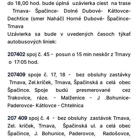
do 18,00 hod. bude úplná uzávierka ciest na trase
Trnava- Špačince- Dolné Dubové- Kátlovce-
Dechtice (smer Naháč)­ Horné Dubové- Špačince-
Trnava
Uzávierka sa bude v uvedených časoch týkať
autobusových liniek:
207402
spoj č. 45 - posun o 15 min neskôr z Trnavy
o 17:05 hod.
207409
spoje č. 17, 18 - bez obsluhy zastávky
Trnava, Zel.kríček, Trnava, Špačinská a celá obec
Špačince. Spoje budú presmerované cez
Trakovice, ráze. - Malženice - J .Bohunice-
Paderovce- Kátlovce - Chtelnica
207 409
spoj č. 4 - bez obsluhy zastávok Trnava,
Zel. kríček, Trnava, Špačinská ul. a celá obec
Špačince, J. Bohunice, Paderovce, Radošovce,