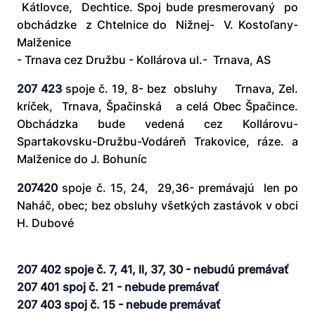
Kátlovce, Dechtice. Spoj bude presmerovaný po
obchádzke z Chtelnice do Nižnej- V. Kostoľany-
Malženice
- Trnava cez Družbu - Kollárova ul.- Trnava, AS
207 423
spoje č. 19, 8- bez obsluhy Trnava, Zel.
kríček, Trnava, Špačinská a celá Obec Špačince.
Obchádzka bude vedená cez Kollárovu-
Spartakovsku-Družbu-Vodáreň­ Trakovice, ráze. a
Malženice do J. Bohuníc
207420
spoje č. 15, 24, 29,36- premávajú len po
Naháč, obec; bez obsluhy všetkých zastávok v obci
H. Dubové
207 402 spoje č. 7, 41, ll, 37, 30 - nebudú premávať
207 401 spoj č. 21 - nebude premávať
207 403 spoj č. 15 - nebude premávať