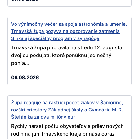
Vo výnimočný večer sa spoja astronómia a umenie.
Trnavská župa pozýva na pozorovanie zatmenia
Slnka aj špeciálny program v synagóge
Trnavská župa pripravila na stredu 12. augusta
dvojicu podujatí, ktoré ponúknu jedinečný
pohľa...
06.08.2026
Župa reaguje na rastúci počet žiakov v Šamoríne,
rozšíri priestory Základnej školy a Gymnázia M. R.
Štefánika za dva milióny eur
Rýchly nárast počtu obyvateľov a prílev nových
rodín na juh Trnavského kraja prináša čoraz