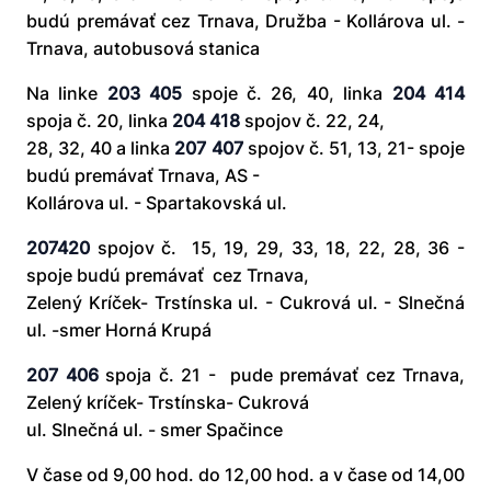
budú premávať cez Trnava, Družba - Kollárova ul. -
Trnava, autobusová stanica
Na linke
203 405
spoje č. 26, 40, linka
204 414
spoja č. 20, linka
204 418
spojov č. 22, 24,
28, 32, 40 a linka
207 407
spojov č. 51, 13, 21- spoje
budú premávať Trnava, AS -
Kollárova ul. - Spartakovská ul.
207420
spojov č. 15, 19, 29, 33, 18, 22, 28, 36 -
spoje budú premávať cez Trnava,
Zelený Kríček- Trstínska ul. - Cukrová ul. - Slnečná
ul. -smer Horná Krupá
207 406
spoja č. 21 - pude premávať cez Trnava,
Zelený kríček- Trstínska- Cukrová
ul. Slnečná ul. - smer Spačince
V čase od 9,00 hod. do 12,00 hod. a v čase od 14,00