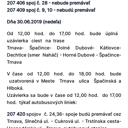
207 406 spoj č. 28 - nebude premávať
207 409 spoj č. 9, 10 - nebudú premávať
Dňa 30.06.2019 (nedeľa)
Od 12,00 hod. do 17,00 hod. bude úplná
uzávierka ciest na trase
Trnava- Špačince- Dolné Dubové- Kátlovce-
Dechtice (smer Naháč) - Horné Dubové - Špačince-
Trnava
V čase od 12,00 hod. do 18,00 hod. bude
uzatvorená v Meste Trnava ulica Špačinská a
Hlboká.
Uzávierka sa bude v čase od 12,00 hod. do 17,00
hod. týkať autobusových liniek:
207 420
spojov č. 24,36- spoje budú premávať cez
Trnava, Slnečná ul. - Cukrová ul. - Trstínska cesta-