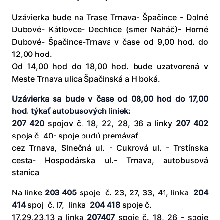
Uzávierka bude na Trase Trnava- Špačince - Dolné
Dubové- Kátlovce- Dechtice (smer Naháč)- Horné
Dubové- Špačince-Trnava v čase od 9,00 hod. do
12,00 hod.
Od 14,00 hod do 18,00 hod. bude uzatvorená v
Meste Trnava ulica Špačinská a Hlboká.
Uzávierka sa bude v čase od 08,00 hod do 17,00
hod. týkať autobusových liniek:
207 420
spojov č. 18, 22, 28, 36 a linky
207 402
spoja č. 40- spoje budú premávať
cez Trnava, Slnečná ul. - Cukrová ul. - Trstínska
cesta- Hospodárska ul.- Trnava, autobusová
stanica
Na linke
203 405
spoje č. 23, 27, 33, 41, linka
204
414
spoj č. l7, linka
204 418
spoje č.
17,29,23,13 a linka
207407
spoje č. 18, 26 - spoje