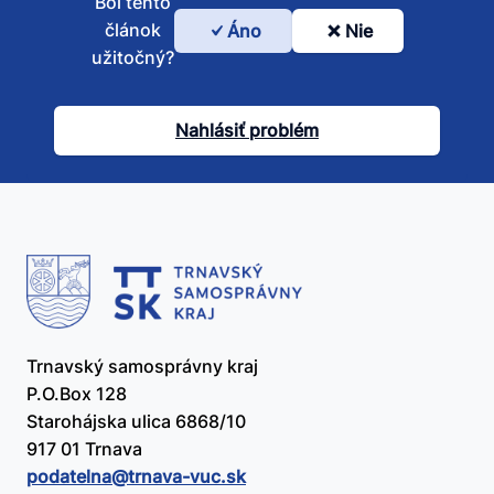
Bol tento
článok
Áno
Nie
Bol
užitočný?
tento
článok
Nahlásiť problém
užitočný?
Trnavský samosprávny kraj
P.O.Box 128
Starohájska ulica 6868/10
917 01 Trnava
podatelna@​trnava-vuc.sk