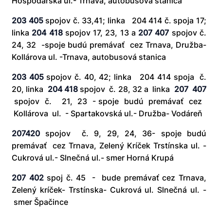
Hospodárska ul.- Trnava, autobusová stanica
203 405
spojov č. 33,41; linka 204 414 č. spoja 17;
linka
204 418
spojov 17, 23, 13 a
207 407
spojov č.
24, 32 -spoje budú premávať cez Trnava, Družba-
Kollárova ul. -Trnava, autobusová stanica
203 405
spojov č. 40, 42; linka 204 414 spoja č.
20, linka
204 418
spojov č. 28, 32 a linka
207 407
spojov č. 21, 23 - spoje budú premávať cez
Kollárova ul. - Spartakovská ul.- Družba- Vodáreň
207420
spojov č. 9, 29, 24, 36- spoje budú
premávať cez Trnava, Zelený Kríček­ Trstínska ul. -
Cukrová ul.- Slnečná ul.- smer Horná Krupá
207 402
spoj č. 45 - bude premávať cez Trnava,
Zelený kríček- Trstínska- Cukrová ul. Slnečná ul. -
smer Špačince