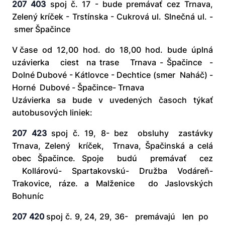
207 403
spoj č. 17 - bude premávať cez Trnava,
Zelený kríček - Trstínska - Cukrová ul. Slnečná ul. -
smer Špačince
V čase od 12,00 hod. do 18,00 hod. bude úplná
uzávierka ciest na trase Trnava - Špačince -
Dolné Dubové - Kátlovce - Dechtice (smer Naháč) -
Horné Dubové - Špačince- Trnava
Uzávierka sa bude v uvedených časoch týkať
autobusových liniek:
207 423
spoj č. 19, 8- bez obsluhy zastávky
Trnava, Zelený kríček, Trnava, Špačinská a celá
obec Špačince. Spoje budú premávať cez
Kollárovú- Spartakovskú- Družba­ Vodáreň-
Trakovice, ráze. a Malženice do Jaslovských
Bohuníc
207 420
spoj č. 9, 24, 29, 36- premávajú len po