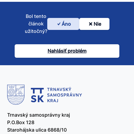
Bol tento
článok
Áno
Nie
Bol
užitočný?
tento
článok
Nahlásiť problém
užitočný?
Trnavský samosprávny kraj
P.O.Box 128
Starohájska ulica 6868/10