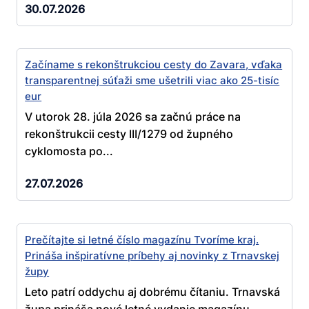
30.07.2026
Začíname s rekonštrukciou cesty do Zavara, vďaka
transparentnej súťaži sme ušetrili viac ako 25-tisíc
eur
V utorok 28. júla 2026 sa začnú práce na
rekonštrukcii cesty III/1279 od župného
cyklomosta po...
27.07.2026
Prečítajte si letné číslo magazínu Tvoríme kraj.
Prináša inšpiratívne príbehy aj novinky z Trnavskej
župy
Leto patrí oddychu aj dobrému čítaniu. Trnavská
župa prináša nové letné vydanie magazínu