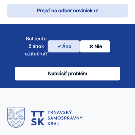
Prejsť na odber noviniek
Bol tento
článok
Áno
Nie
Bol
užitočný?
tento
článok
Nahlásiť problém
užitočný?