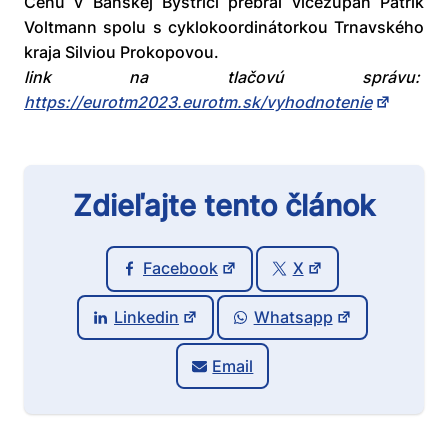
Cenu v Banskej Bystrici prebral vicežupan Patrik
Voltmann spolu s cyklokoordinátorkou Trnavského
kraja Silviou Prokopovou.
link na tlačovú správu:
https://eurotm2023.eurotm.sk/vyhodnotenie
Zdieľajte tento článok
Facebook
X
Linkedin
Whatsapp
Email