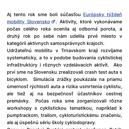
Aj tento rok sme boli súčasťou
Európsky týždeň
mobility Slovensko
. Aktivity, ktoré vykonávame
počas celého roka ocenila aj odborná porota, a
druhý rok po sebe nám udelila prvé miesto v
kategórii aktívnych samosprávnych krajoch.
Udržateľnú mobilitu v Trnavskom kraji rozvíjame
systematicky, a to v podobe budovania cyklistickej
infraštruktúry i rôznych vzdelávacích aktivít. Ako
prví sme na Slovensku zrealizovali crash test auta s
bicyklom. Simulácia zrážky poukázala na priamu
úmernosť rýchlosti auta a rizika usmrtenia cyklistu,
ale tiež aj na bezpečnosť účastníkov cestnej
premávky. Počas roka sme zorganizovali rôzne
workshopy s cyklistickou tematikou, napríklad k
pumptrackom, trailom, cykloturistickému značeniu,
ale aj úspešnú sériu školy cyklodopravy.