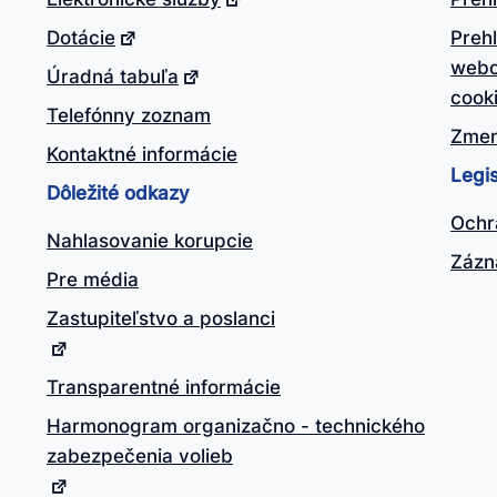
Dotácie
Preh
webo
Úradná tabuľa
cook
Telefónny zoznam
Zmen
Kontaktné informácie
Legis
Dôležité odkazy
Ochr
Nahlasovanie korupcie
Zázn
Pre média
Zastupiteľstvo a poslanci
Transparentné informácie
Harmonogram organizačno - technického
zabezpečenia volieb