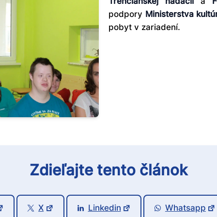
Trenčianskej nadácii
a
Fo
podpory
Ministerstva kultú
pobyt v zariadení.
Zdieľajte tento článok
X
Linkedin
Whatsapp