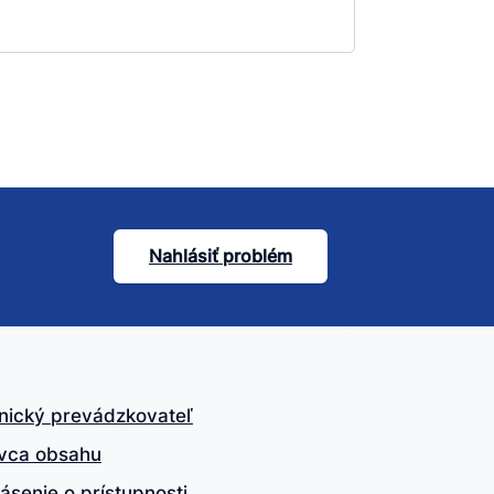
Nahlásiť problém
nický prevádzkovateľ
vca obsahu
ásenie o prístupnosti