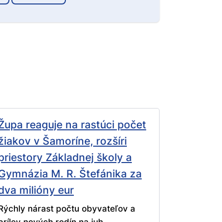
Župa reaguje na rastúci počet
žiakov v Šamoríne, rozšíri
priestory Základnej školy a
Gymnázia M. R. Štefánika za
dva milióny eur
Rýchly nárast počtu obyvateľov a
prílev nových rodín na juh