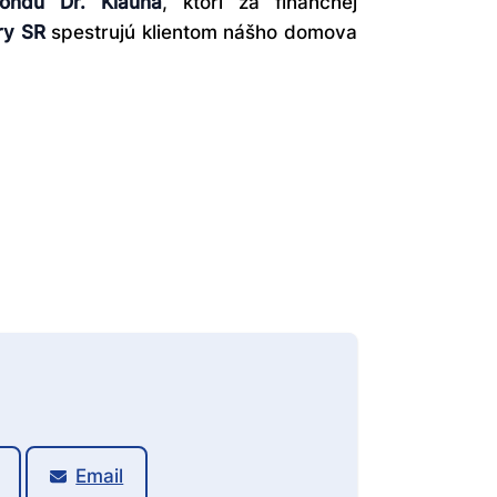
ndu Dr. Klauna
, ktorí za finančnej
ry SR
spestrujú klientom nášho domova
Email