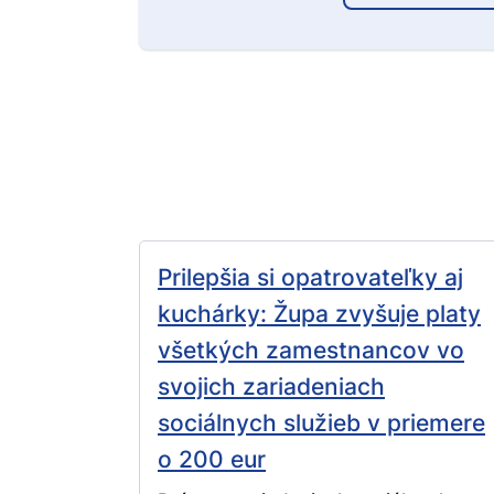
Prilepšia si opatrovateľky aj
kuchárky: Župa zvyšuje platy
všetkých zamestnancov vo
svojich zariadeniach
sociálnych služieb v priemere
o 200 eur