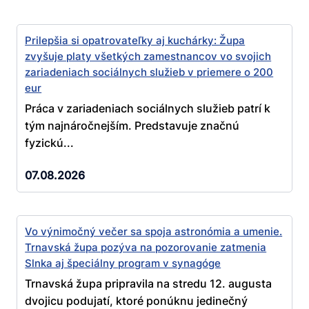
Prilepšia si opatrovateľky aj kuchárky: Župa
zvyšuje platy všetkých zamestnancov vo svojich
zariadeniach sociálnych služieb v priemere o 200
eur
Práca v zariadeniach sociálnych služieb patrí k
tým najnáročnejším. Predstavuje značnú
fyzickú...
07.08.2026
Vo výnimočný večer sa spoja astronómia a umenie.
Trnavská župa pozýva na pozorovanie zatmenia
Slnka aj špeciálny program v synagóge
Trnavská župa pripravila na stredu 12. augusta
dvojicu podujatí, ktoré ponúknu jedinečný