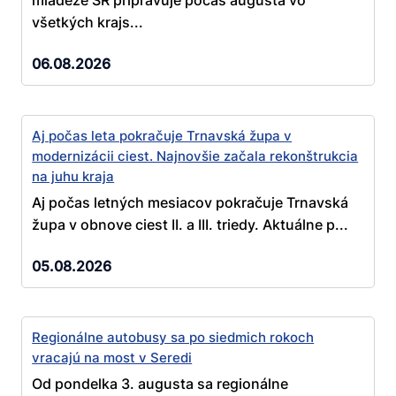
mládeže SR pripravuje počas augusta vo
všetkých krajs...
06.08.2026
Aj počas leta pokračuje Trnavská župa v
modernizácii ciest. Najnovšie začala rekonštrukcia
na juhu kraja
Aj počas letných mesiacov pokračuje Trnavská
župa v obnove ciest II. a III. triedy. Aktuálne p...
05.08.2026
Regionálne autobusy sa po siedmich rokoch
vracajú na most v Seredi
Od pondelka 3. augusta sa regionálne