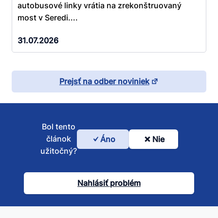
autobusové linky vrátia na zrekonštruovaný
most v Seredi....
31.07.2026
Prejsť na odber noviniek
Bol tento
článok
Áno
Nie
Bol
užitočný?
tento
článok
Nahlásiť problém
užitočný?