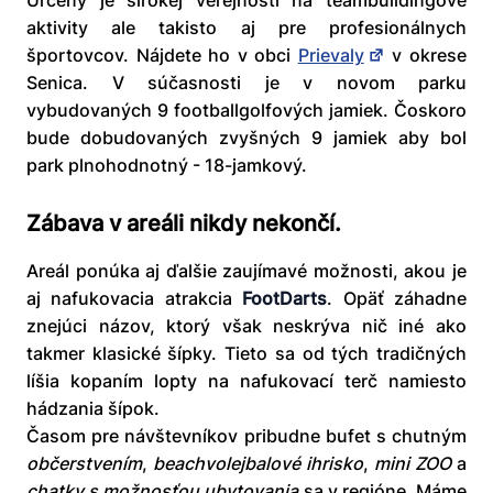
Určený je širokej verejnosti na teambuildingové
aktivity ale takisto aj pre profesionálnych
športovcov. Nájdete ho v obci
Prievaly
v okrese
Senica. V súčasnosti je v novom parku
vybudovaných 9 footballgolfových jamiek. Čoskoro
bude dobudovaných zvyšných 9 jamiek aby bol
park plnohodnotný - 18-jamkový.
Zábava v areáli nikdy nekončí.
Areál ponúka aj ďalšie zaujímavé možnosti, akou je
aj nafukovacia atrakcia
FootDarts
. Opäť záhadne
znejúci názov, ktorý však neskrýva nič iné ako
takmer klasické šípky. Tieto sa od tých tradičných
líšia kopaním lopty na nafukovací terč namiesto
hádzania šípok.
Časom pre návštevníkov pribudne bufet s chutným
občerstvením
,
beachvolejbalové ihrisko
,
mini ZOO
a
chatky s možnosťou ubytovania
sa v regióne. Máme