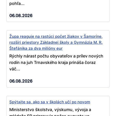
pohľa...
06.08.2026
Župa reaguje na rastúci počet žiakov v Šamoríne,
rozšíri priestory Základnej školy a Gymnázia M. R.
Štefánika za dva milióny eur
Rýchly nárast počtu obyvateľov a prílev nových
rodín na juh Trnavského kraja prináša čoraz
väč...
06.08.2026
Spýtajte sa, ako sa v školách učí po novom
Ministerstvo školstva, výskumu, vývoja a