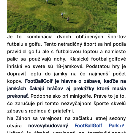
Je to kombinácia dvoch obľúbených športov
futbalu a golfu. Tento netradičný šport sa hrá podľa
pravidiel golfu ale s futbalovou loptou a namiesto
palíc sa používajú nohy. Klasické footballgolfové
ihriská vo svete sú 18-jamkové. Podstatou hry je
dopraviť loptu do jamky na čo najmenší počet
kopov.
FootBallGolf je hlavne o zábave, keďže na
jamkách čakajú hráčov aj prekážky ktoré musia
prekonať
. Podobne ako pri minigolfe. Práve to je to,
čo zaručuje pri tomto nezvyčajnom športe skvelú
zábavu s rodinou či priateľmi.
Na Záhorí sa verejnosti na začiatku letnej sezóny
otvára
novovybudovaný
FootBallGolf Park
.