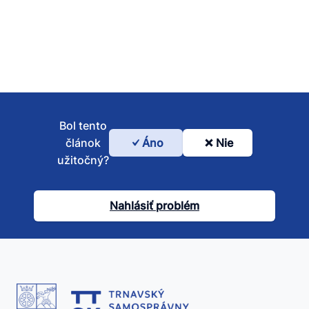
Bol tento
článok
Áno
Nie
Bol
užitočný?
tento
článok
Nahlásiť problém
užitočný?