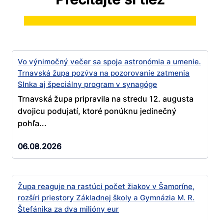
Vo výnimočný večer sa spoja astronómia a umenie.
Trnavská župa pozýva na pozorovanie zatmenia
Slnka aj špeciálny program v synagóge
Trnavská župa pripravila na stredu 12. augusta
dvojicu podujatí, ktoré ponúknu jedinečný
pohľa...
06.08.2026
Župa reaguje na rastúci počet žiakov v Šamoríne,
rozšíri priestory Základnej školy a Gymnázia M. R.
Štefánika za dva milióny eur