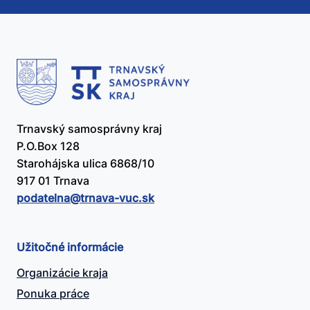
užitočný?
Trnavský samosprávny kraj
P.O.Box 128
Starohájska ulica 6868/10
917 01 Trnava
podatelna@​trnava-vuc.sk
Užitočné informácie
Organizácie kraja
Ponuka práce