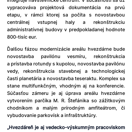
integruje návštevnícke centrum. V súčasnosti sa už
vypracováva projektová dokumentácia na prvú
etapu, v rámci ktorej sa počíta s novostavbou
centrálnej vstupnej haly a rekonštrukciu
administratívnej budovy v predpokladanej hodnote
800-tisíc eur.
Ďalšou fázou modernizácie areálu hvezdárne bude
novostavba pavilónu vesmíru, rekonštrukcia
a prístavba rotundy s kupolou, novostavba pavilónu
vedy, rekonštrukcia stavebnej a technologickej
časti planetária a novostavba teseraktu. Komplex sa
stane multifunkčným, vhodným aj na konferencie.
Súčasťou zámeru je aj úprava areálu hvezdárne
vytvorením parčíka M. R. Štefánika so zážitkovým
chodníkom a malým prírodným amfiteátrom, či
vybudovanie parkovísk a infraštruktúry.
„Hvezdáreň je aj vedecko-výskumným pracoviskom