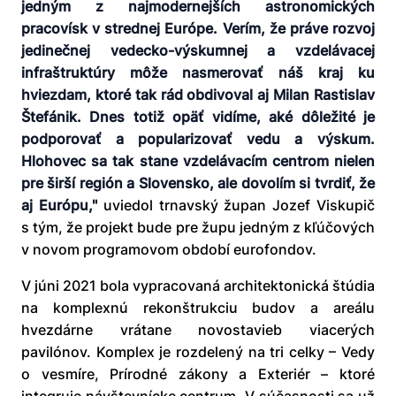
jedným z najmodernejších astronomických
pracovísk v strednej Európe. Verím, že práve rozvoj
jedinečnej vedecko-výskumnej a vzdelávacej
infraštruktúry môže nasmerovať náš kraj ku
hviezdam, ktoré tak rád obdivoval aj Milan Rastislav
Štefánik. Dnes totiž opäť vidíme, aké dôležité je
podporovať a popularizovať vedu a výskum.
Hlohovec sa tak stane vzdelávacím centrom nielen
pre širší región a Slovensko, ale dovolím si tvrdiť, že
aj Európu,"
uviedol trnavský župan Jozef Viskupič
s tým, že projekt bude pre župu jedným z kľúčových
v novom programovom období eurofondov.
V júni 2021 bola vypracovaná architektonická štúdia
na komplexnú rekonštrukciu budov a areálu
hvezdárne vrátane novostavieb viacerých
pavilónov. Komplex je rozdelený na tri celky – Vedy
o vesmíre, Prírodné zákony a Exteriér – ktoré