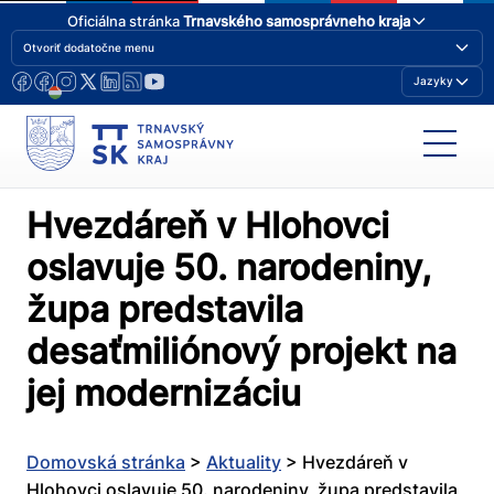
Oficiálna stránka
Trnavského samosprávneho kraja
Otvoriť dodatočne menu
Jazyky
Hvezdáreň v Hlohovci
oslavuje 50. narodeniny,
župa predstavila
desaťmiliónový projekt na
jej modernizáciu
Domovská stránka
>
Aktuality
>
Hvezdáreň v
Hlohovci oslavuje 50. narodeniny, župa predstavila