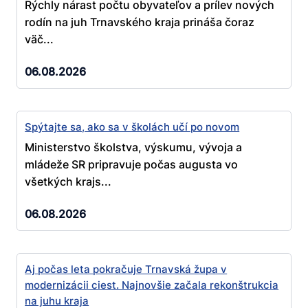
Rýchly nárast počtu obyvateľov a prílev nových
rodín na juh Trnavského kraja prináša čoraz
väč...
06.08.2026
Spýtajte sa, ako sa v školách učí po novom
Ministerstvo školstva, výskumu, vývoja a
mládeže SR pripravuje počas augusta vo
všetkých krajs...
06.08.2026
Aj počas leta pokračuje Trnavská župa v
modernizácii ciest. Najnovšie začala rekonštrukcia
na juhu kraja