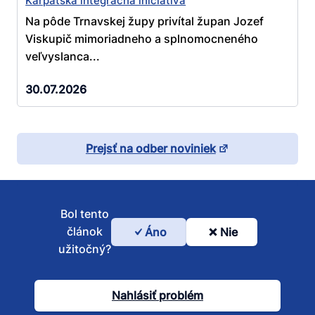
Karpatská integračná iniciatíva
Na pôde Trnavskej župy privítal župan Jozef
Viskupič mimoriadneho a splnomocneného
veľvyslanca...
30.07.2026
Prejsť na odber noviniek
Bol tento
článok
Áno
Nie
Bol
užitočný?
tento
článok
Nahlásiť problém