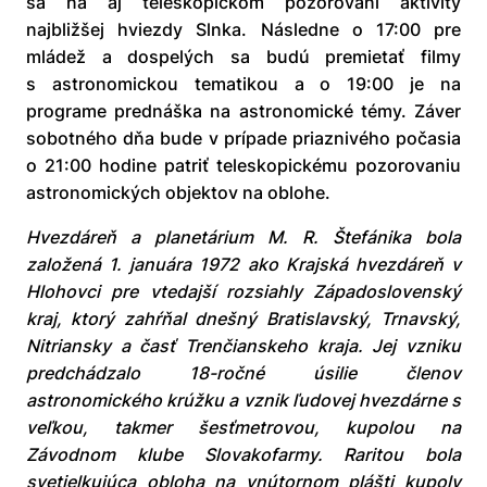
sa na aj teleskopickom pozorovaní aktivity
najbližšej hviezdy Slnka. Následne o 17:00 pre
mládež a dospelých sa budú premietať filmy
s astronomickou tematikou a o 19:00 je na
programe prednáška na astronomické témy. Záver
sobotného dňa bude v prípade priaznivého počasia
o 21:00 hodine patriť teleskopickému pozorovaniu
astronomických objektov na oblohe.
Hvezdáreň a planetárium M. R. Štefánika bola
založená 1. januára 1972 ako Krajská hvezdáreň v
Hlohovci pre vtedajší rozsiahly Západoslovenský
kraj, ktorý zahŕňal dnešný Bratislavský, Trnavský,
Nitriansky a časť Trenčianskeho kraja. Jej vzniku
predchádzalo 18-ročné úsilie členov
astronomického krúžku a vznik ľudovej hvezdárne s
veľkou, takmer šesťmetrovou, kupolou na
Závodnom klube Slovakofarmy. Raritou bola
svetielkujúca obloha na vnútornom plášti kupoly