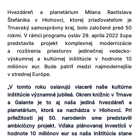
Hvezdáreň a planetárium Milana Rastislava
Štefánika v Hlohovci, ktorej zriaďovateľom je
Trnavský samosprávny kraj, bolo založené pred 50
rokmi. V rámci programu osláv 29. apríla 2022 župa
predstavila projekt komplexnej modernizácie
a rozšírenia priestorov jedinečnej vedecko-
výskumnej a kultúrnej inštitúcie v hodnote 10
miliónov eur. Bude patriť medzi najmodernejšie
v strednej Európe.
„V tomto roku oslavujú viaceré naše kultúrne
inštitúcie významné jubileá. Okrem knižníc v Trnave
a Galante je to aj naša jediná hvezdáreň a
planetárium, ktorá sa nachádza v Hlohovci. Pri
príležitosti jej 50. narodenín sme predstavili
ambiciózny projekt. Vďaka plánovanej investícii v
hodnote 10 miliónov eur sa naša inštitúcia stane