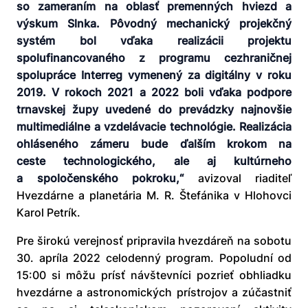
so zameraním na oblasť premenných hviezd a
výskum Slnka. Pôvodný mechanický projekčný
systém bol vďaka realizácii projektu
spolufinancovaného z programu cezhraničnej
spolupráce Interreg vymenený za digitálny v roku
2019. V rokoch 2021 a 2022 boli vďaka podpore
trnavskej župy uvedené do prevádzky najnovšie
multimediálne a vzdelávacie technológie. Realizácia
ohláseného zámeru bude ďalším krokom na
ceste technologického, ale aj kultúrneho
a spoločenského pokroku,“
avizoval riaditeľ
Hvezdárne a planetária M. R. Štefánika v Hlohovci
Karol Petrík.
Pre širokú verejnosť pripravila hvezdáreň na sobotu
30. apríla 2022 celodenný program. Popoludní od
15:00 si môžu prísť návštevníci pozrieť obhliadku
hvezdárne a astronomických prístrojov a zúčastniť