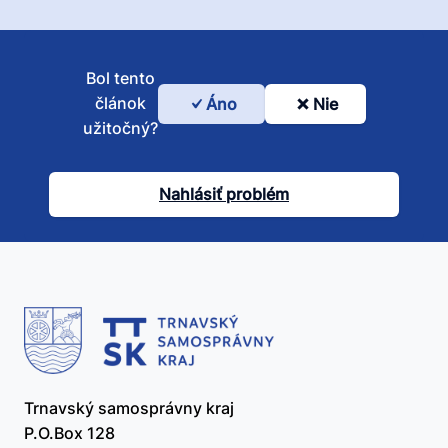
Bol tento
článok
Áno
Nie
Bol
užitočný?
tento
článok
Nahlásiť problém
užitočný?
Trnavský samosprávny kraj
P.O.Box 128