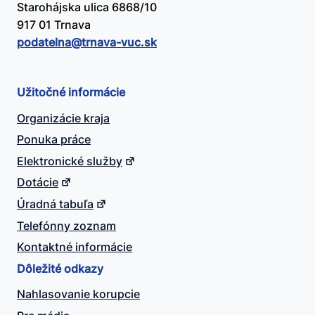
Starohájska ulica 6868/10
917 01 Trnava
podatelna@​trnava-vuc.sk
Užitočné informácie
Organizácie kraja
Ponuka práce
Elektronické služby
Dotácie
Úradná tabuľa
Telefónny zoznam
Kontaktné informácie
Dôležité odkazy
Nahlasovanie korupcie