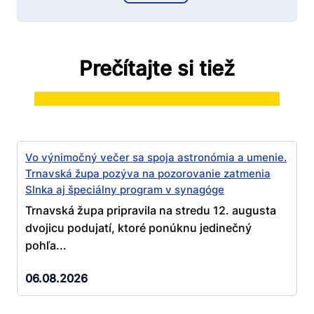
Prečítajte si tiež
Vo výnimočný večer sa spoja astronómia a umenie.
Trnavská župa pozýva na pozorovanie zatmenia
Slnka aj špeciálny program v synagóge
Trnavská župa pripravila na stredu 12. augusta
dvojicu podujatí, ktoré ponúknu jedinečný
pohľa...
06.08.2026