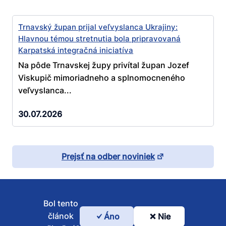
Trnavský župan prijal veľvyslanca Ukrajiny:
Hlavnou témou stretnutia bola pripravovaná
Karpatská integračná iniciatíva
Na pôde Trnavskej župy privítal župan Jozef
Viskupič mimoriadneho a splnomocneného
veľvyslanca...
30.07.2026
Prejsť na odber noviniek
Bol tento
článok
Áno
Nie
Bol