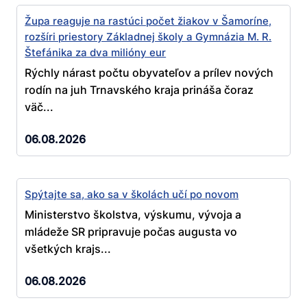
Župa reaguje na rastúci počet žiakov v Šamoríne,
rozšíri priestory Základnej školy a Gymnázia M. R.
Štefánika za dva milióny eur
Rýchly nárast počtu obyvateľov a prílev nových
rodín na juh Trnavského kraja prináša čoraz
väč...
06.08.2026
Spýtajte sa, ako sa v školách učí po novom
Ministerstvo školstva, výskumu, vývoja a
mládeže SR pripravuje počas augusta vo
všetkých krajs...
06.08.2026