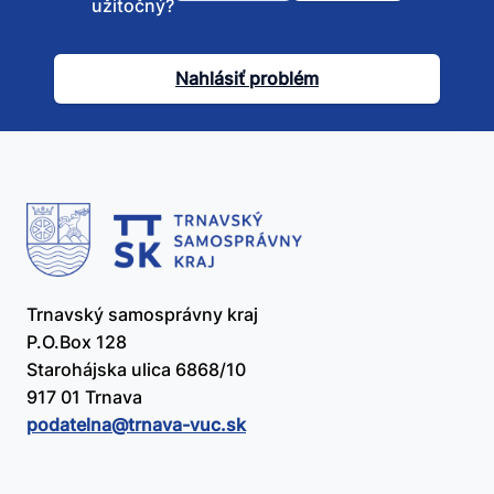
užitočný?
tento
článok
Nahlásiť problém
užitočný?
Trnavský samosprávny kraj
P.O.Box 128
Starohájska ulica 6868/10
917 01 Trnava
podatelna@​trnava-vuc.sk