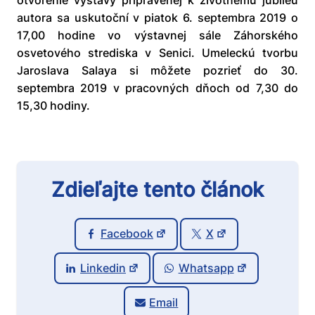
otvorenie výstavy pripravenej k životnému jubileu
autora sa uskutoční v piatok 6. septembra 2019 o
17,00 hodine vo výstavnej sále Záhorského
osvetového strediska v Senici. Umeleckú tvorbu
Jaroslava Salaya si môžete pozrieť do 30.
septembra 2019 v pracovných dňoch od 7,30 do
15,30 hodiny.
Zdieľajte tento článok
Facebook
X
Linkedin
Whatsapp
Email