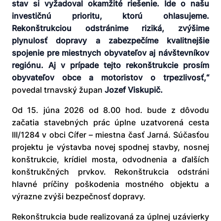
stav si vyžadoval okamžité riešenie. Ide o našu
investičnú prioritu, ktorú ohlasujeme.
Rekonštrukciou odstránime riziká, zvýšime
plynulosť dopravy a zabezpečíme kvalitnejšie
spojenie pre miestnych obyvateľov aj návštevníkov
regiónu. Aj v prípade tejto rekonštrukcie prosím
obyvateľov obce a motoristov o trpezlivosť,“
povedal trnavský župan
Jozef Viskupič.
Od 15. júna 2026 od 8.00 hod. bude z dôvodu
začatia stavebných prác úplne uzatvorená cesta
III/1284 v obci Cífer – miestna časť Jarná. Súčasťou
projektu je výstavba novej spodnej stavby, nosnej
konštrukcie, krídiel mosta, odvodnenia a ďalších
konštrukčných prvkov. Rekonštrukcia odstráni
hlavné príčiny poškodenia mostného objektu a
výrazne zvýši bezpečnosť dopravy.
Rekonštrukcia bude realizovaná za úplnej uzávierky