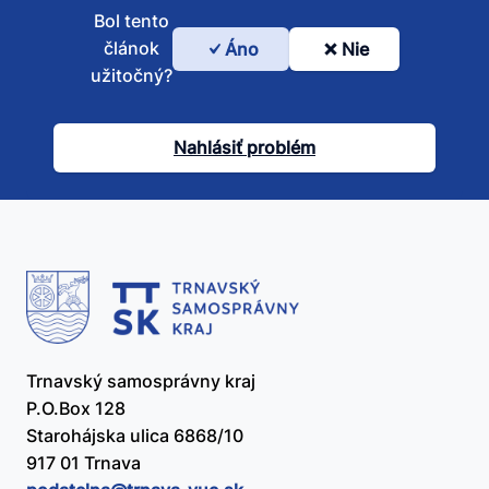
Bol tento
článok
Áno
Nie
Bol
užitočný?
tento
článok
Nahlásiť problém
užitočný?
Trnavský samosprávny kraj
P.O.Box 128
Starohájska ulica 6868/10
917 01 Trnava