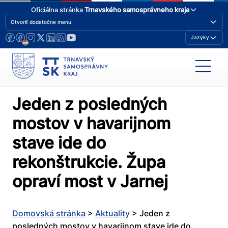
Oficiálna stránka
Trnavského samosprávneho kraja
Otvoriť dodatočne menu
Jazyky
Jeden z posledných
mostov v havarijnom
stave ide do
rekonštrukcie. Župa
opraví most v Jarnej
Domovská stránka
>
Aktuality
>
Jeden z
posledných mostov v havarijnom stave ide do