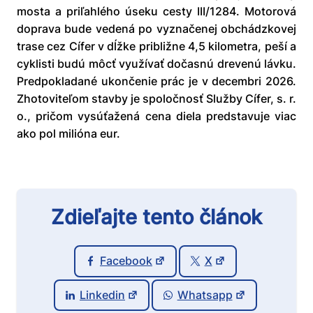
mosta a priľahlého úseku cesty III/1284. Motorová
doprava bude vedená po vyznačenej obchádzkovej
trase cez Cífer v dĺžke približne 4,5 kilometra, peší a
cyklisti budú môcť využívať dočasnú drevenú lávku.
Predpokladané ukončenie prác je v decembri 2026.
Zhotoviteľom stavby je spoločnosť Služby Cífer, s. r.
o., pričom vysúťažená cena diela predstavuje viac
ako pol milióna eur.
Zdieľajte tento článok
Facebook
X
Linkedin
Whatsapp