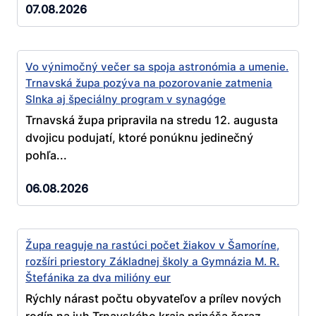
07.08.2026
Vo výnimočný večer sa spoja astronómia a umenie.
Trnavská župa pozýva na pozorovanie zatmenia
Slnka aj špeciálny program v synagóge
Trnavská župa pripravila na stredu 12. augusta
dvojicu podujatí, ktoré ponúknu jedinečný
pohľa...
06.08.2026
Župa reaguje na rastúci počet žiakov v Šamoríne,
rozšíri priestory Základnej školy a Gymnázia M. R.
Štefánika za dva milióny eur
Rýchly nárast počtu obyvateľov a prílev nových
rodín na juh Trnavského kraja prináša čoraz