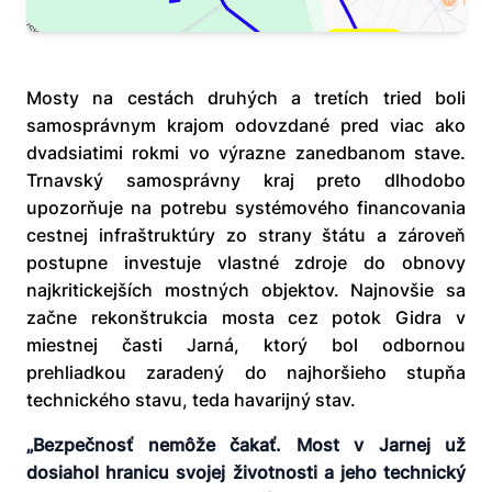
Mosty na cestách druhých a tretích tried boli
samosprávnym krajom odovzdané pred viac ako
dvadsiatimi rokmi vo výrazne zanedbanom stave.
Trnavský samosprávny kraj preto dlhodobo
upozorňuje na potrebu systémového financovania
cestnej infraštruktúry zo strany štátu a zároveň
postupne investuje vlastné zdroje do obnovy
najkritickejších mostných objektov. Najnovšie sa
začne rekonštrukcia mosta cez potok Gidra v
miestnej časti Jarná, ktorý bol odbornou
prehliadkou zaradený do najhoršieho stupňa
technického stavu, teda havarijný stav.
„Bezpečnosť nemôže čakať. Most v Jarnej už
dosiahol hranicu svojej životnosti a jeho technický