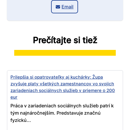
Email
Prečítajte si tiež
Prilepšia si opatrovateľky aj kuchárky: Župa
zvyšuje platy všetkých zamestnancov vo svojich
zariadeniach sociálnych služieb v priemere o 200
eur
Práca v zariadeniach sociálnych služieb patrí k
tým najnáročnejším. Predstavuje značnú
fyzickú...