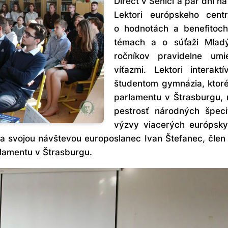
Direct v Senici a pár dní n
Lektori európskeho cent
o hodnotách a benefitoch
témach a o súťaži Mladý
ročníkov pravidelne umi
víťazmi. Lektori interak
študentom gymnázia, ktor
parlamentu v Štrasburgu, r
pestrosť národných špeci
výzvy viacerých európskyc
ia svojou návštevou europoslanec Ivan Štefanec, člen
lamentu v Štrasburgu.