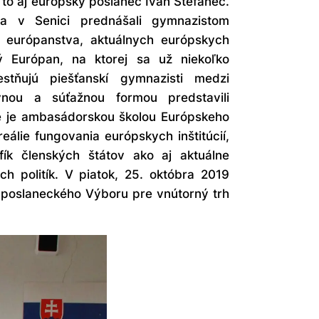
a to aj európsky poslanec Ivan Štefanec.
ra v Senici prednášali gymnazistom
 európanstva, aktuálnych európskych
 Európan, na ktorej sa už niekoľko
estňujú piešťanskí gymnazisti medzi
tívnou a súťažnou formou predstavili
é je ambasádorskou školou Európskeho
eálie fungovania európskych inštitúcií,
fík členských štátov ako aj aktuálne
h politík. V piatok, 25. októbra 2019
 poslaneckého Výboru pre vnútorný trh