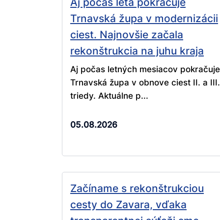
Aj počas leta pokračuje
Trnavská župa v modernizácii
ciest. Najnovšie začala
rekonštrukcia na juhu kraja
Aj počas letných mesiacov pokračuje
Trnavská župa v obnove ciest II. a III.
triedy. Aktuálne p...
05.08.2026
Začíname s rekonštrukciou
cesty do Zavara, vďaka