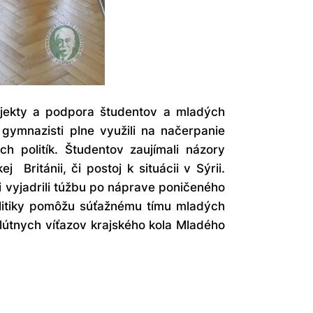
rojekty a podpora študentov a mladých
gymnazisti plne využili na načerpanie
 politík. Študentov zaujímali názory
 Británii, či postoj k situácii v Sýrii.
i vyjadrili túžbu po náprave poničeného
olitiky pomôžu súťažnému tímu mladých
lútnych víťazov krajského kola Mladého