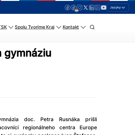
Jazyky
TSK
Spolu Tvoríme Kraj
Kontakt
m gymnáziu
mnázia doc. Petra Rusnáka prišli
covníci regionálneho centra Europe