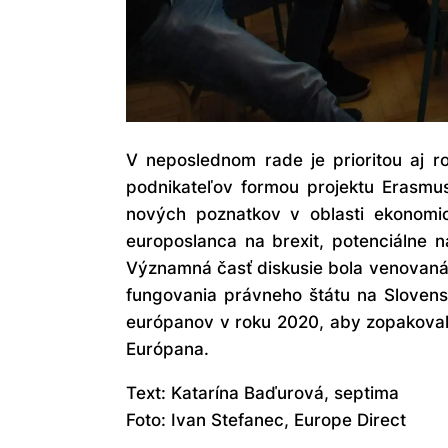
V neposlednom rade je prioritou aj r
podnikateľov formou projektu Erasmus
nových poznatkov v oblasti ekonomic
europoslanca na brexit, potenciálne nás
Významná časť diskusie bola venovaná a
fungovania právneho štátu na Slovens
európanov v roku 2020, aby zopakovali
Európana.
Text: Katarína Baďurová, septima
Foto: Ivan Stefanec, Europe Direct