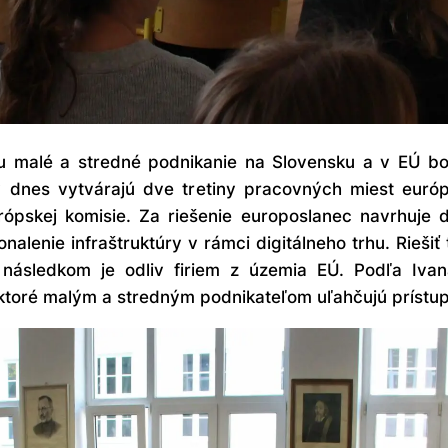
 malé a stredné podnikanie na Slovensku a v EÚ boli
y dnes vytvárajú dve tretiny pracovných miest euró
rópskej komisie. Za riešenie europoslanec navrhuje 
onalenie infraštruktúry v rámci digitálneho trhu. Rieši
 následkom je odliv firiem z územia EÚ. Podľa Ivan
 ktoré malým a stredným podnikateľom uľahčujú prístup