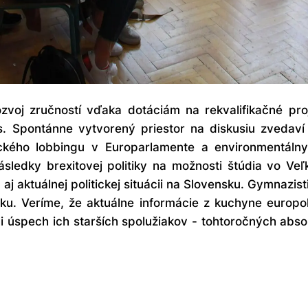
ozvoj zručností vďaka dotáciám na rekvalifikačné p
. Spontánne vytvorený priestor na diskusiu zvedaví 
kého lobbingu v Europarlamente a environmentálnych
ledky brexitovej politiky na možnosti štúdia vo Veľkej
j aktuálnej politickej situácii na Slovensku. Gymnazist
ku. Veríme, že aktuálne informácie z kuchyne europ
 úspech ich starších spolužiakov - tohtoročných abso