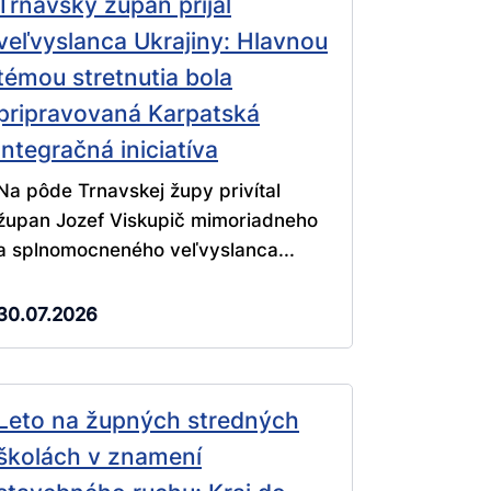
Trnavský župan prijal
veľvyslanca Ukrajiny: Hlavnou
témou stretnutia bola
pripravovaná Karpatská
integračná iniciatíva
Na pôde Trnavskej župy privítal
župan Jozef Viskupič mimoriadneho
a splnomocneného veľvyslanca...
30.07.2026
Leto na župných stredných
školách v znamení