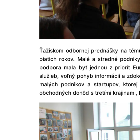
Ťažiskom odbornej prednášky na tému
piatich rokov. Malé a stredné podnik
podpora mala byť jednou z priorít Eu
služieb, voľný pohyb informácií a zdok
malých podnikov a startupov, ktorej
obchodných dohôd s tretími krajinami,