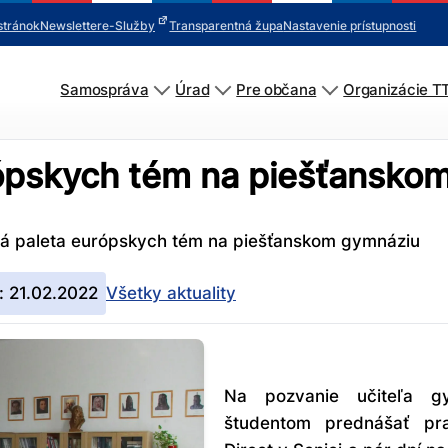
stránok
Newsletter
e-Služby
Transparentná župa
Nastavenie prístupnosti
Samospráva
Úrad
Pre občana
Organizácie T
ópskych tém na piešťansko
á paleta európskych tém na piešťanskom gymnáziu
: 21.02.2022
Všetky aktuality
Na pozvanie učiteľa gy
študentom prednášať pra