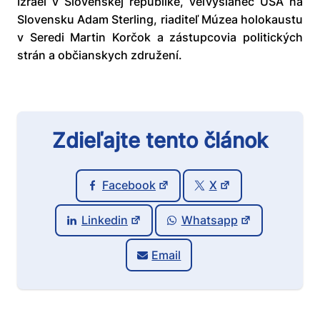
Izrael v Slovenskej republike, veľvyslanec USA na
Slovensku Adam Sterling, riaditeľ Múzea holokaustu
v Seredi Martin Korčok a zástupcovia politických
strán a občianskych združení.
Zdieľajte tento článok
Facebook
X
Linkedin
Whatsapp
Email