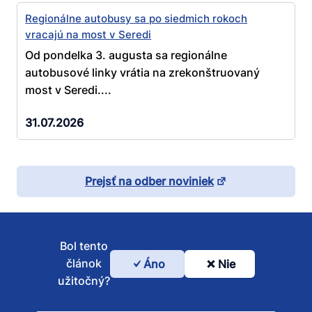
Regionálne autobusy sa po siedmich rokoch
vracajú na most v Seredi
Od pondelka 3. augusta sa regionálne
autobusové linky vrátia na zrekonštruovaný
most v Seredi....
31.07.2026
Prejsť na odber noviniek
Bol tento
článok
Áno
Nie
Bol
užitočný?
tento