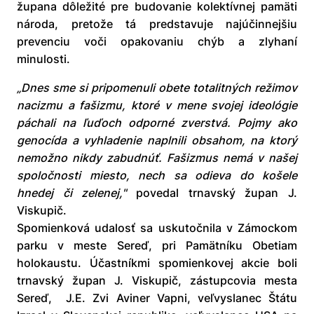
župana dôležité pre budovanie kolektívnej pamäti
národa, pretože tá predstavuje najúčinnejšiu
prevenciu voči opakovaniu chýb a zlyhaní
minulosti.
„Dnes sme si pripomenuli obete totalitných režimov
nacizmu a fašizmu, ktoré v mene svojej ideológie
páchali na ľuďoch odporné zverstvá. Pojmy ako
genocída a vyhladenie naplnili obsahom, na ktorý
nemožno nikdy zabudnúť. Fašizmus nemá v našej
spoločnosti miesto, nech sa odieva do košele
hnedej či zelenej,"
povedal trnavský župan J.
Viskupič.
Spomienková udalosť sa uskutočnila v Zámockom
parku v meste Sereď, pri Pamätníku Obetiam
holokaustu. Účastníkmi spomienkovej akcie boli
trnavský župan J. Viskupič, zástupcovia mesta
Sereď, J.E. Zvi Aviner Vapni, veľvyslanec Štátu