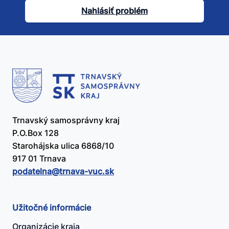
článok
Nahlásiť problém
užitočný?
Trnavský samosprávny kraj
P.O.Box 128
Starohájska ulica 6868/10
917 01 Trnava
podatelna@​trnava-vuc.sk
Užitočné informácie
Organizácie kraja