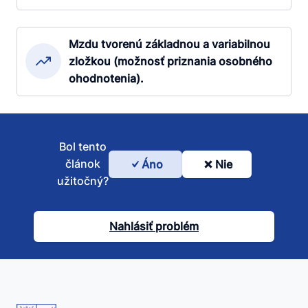
Mzdu tvorenú základnou a variabilnou
zložkou (možnosť priznania osobného
ohodnotenia).
Bol tento
článok
Áno
Nie
Bol
užitočný?
tento
článok
Nahlásiť problém
užitočný?