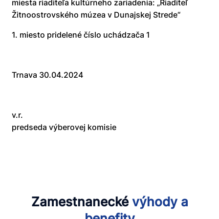
miesta riaditeľa kultúrneho zariadenia: „Riaditeľ
Žitnoostrovského múzea v Dunajskej Strede“
1. miesto pridelené číslo uchádzača 1
Trnava 30.04.2024
v.r.
predseda výberovej komisie
Zamestnanecké
výhody
a
benefity