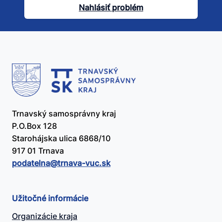
článok
Nahlásiť problém
užitočný?
Trnavský samosprávny kraj
P.O.Box 128
Starohájska ulica 6868/10
917 01 Trnava
podatelna@​trnava-vuc.sk
Užitočné informácie
Organizácie kraja