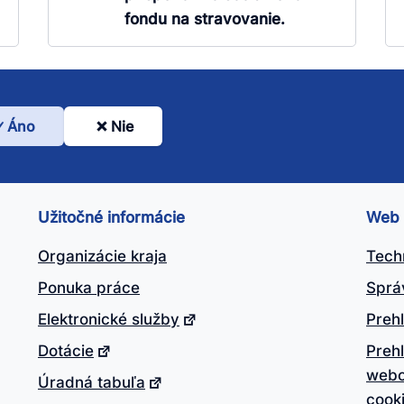
fondu na stravovanie.
Áno
Nie
l
nto
ánok
Užitočné informácie
Web
itočný?
Organizácie kraja
Tech
Ponuka práce
Sprá
Elektronické služby
Prehl
Dotácie
Preh
webo
Úradná tabuľa
cook