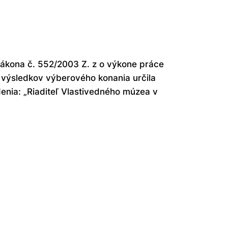
kona č. 552/2003 Z. z o výkone práce
 výsledkov výberového konania určila
enia: „Riaditeľ Vlastivedného múzea v