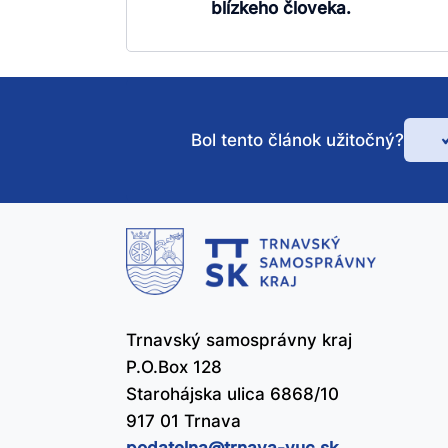
blízkeho človeka.
Bol tento článok užitočný?
Bo
te
čl
už
Trnavský samosprávny kraj
P.O.Box 128
Starohájska ulica 6868/10
917 01 Trnava
podatelna@​trnava-vuc.sk