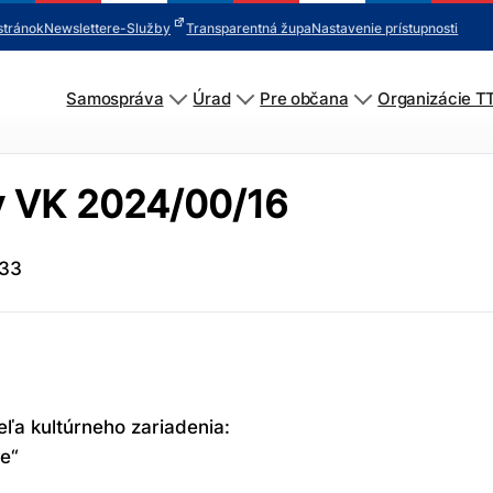
stránok
Newsletter
e-Služby
Transparentná župa
Nastavenie prístupnosti
Samospráva
Úrad
Pre občana
Organizácie T
v VK 2024/00/16
:33
ľa kultúrneho zariadenia:
te“