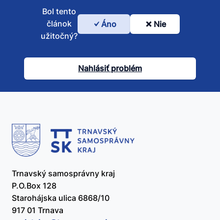
Bol tento
článok
Áno
Nie
Bol
užitočný?
tento
článok
Nahlásiť problém
užitočný?
Trnavský samosprávny kraj
P.O.Box 128
Starohájska ulica 6868/10
917 01 Trnava