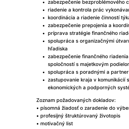
zabezpečenie bezproblémového cho
riadenie a kontrola prác vykonáva
koordinácia a riadenie činností tý
zabezpečenie prepojenia a koordin
príprava stratégie finančného riad
spolupráca s organizačnými útvarm
hľadiska
zabezpečenie finančného riadenia
spoločností s majetkovým podielo
spolupráca s poradnými a partner
zastupovanie kraja v komunikácií s
ekonomických a podporných systémo
Zoznam požadovaných dokladov:
• písomná žiadosť o zaradenie do výb
• profesijný štruktúrovaný životopis
• motivačný list