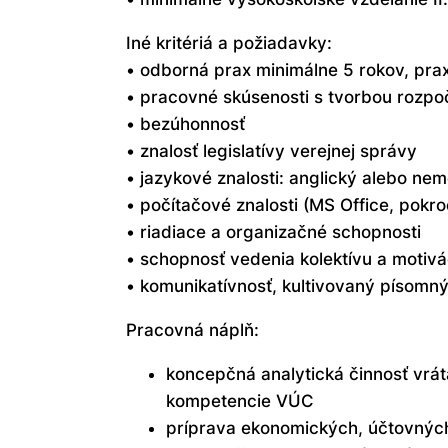
Iné kritériá a požiadavky:
• odborná prax minimálne 5 rokov, prax
• pracovné skúsenosti s tvorbou rozpo
• bezúhonnosť
• znalosť legislatívy verejnej správy
• jazykové znalosti: anglický alebo ne
• počítačové znalosti (MS Office, pok
• riadiace a organizačné schopnosti
• schopnosť vedenia kolektívu a motivá
• komunikatívnosť, kultivovaný písomný
Pracovná náplň:
koncepčná analytická činnosť vrá
kompetencie VÚC
príprava ekonomických, účtovných