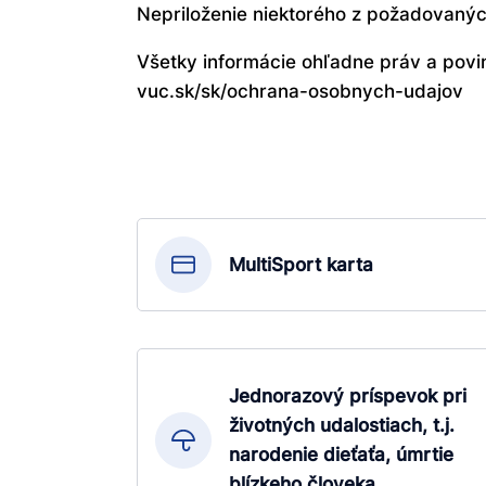
Nepriloženie niektorého z požadovaný
Všetky informácie ohľadne práv a povi
vuc.sk/sk/ochrana-osobnych-udajov
MultiSport karta
Jednorazový príspevok pri
životných udalostiach, t.j.
narodenie dieťaťa, úmrtie
blízkeho človeka.