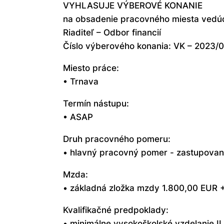
VYHLASUJE VÝBEROVÉ KONANIE
na obsadenie pracovného miesta vedú
Riaditeľ – Odbor financií
Číslo výberového konania: VK – 2023/
Miesto práce:
• Trnava
Termín nástupu:
• ASAP
Druh pracovného pomeru:
• hlavný pracovný pomer - zastupovani
Mzda:
• základná zložka mzdy 1.800,00 EUR +
Kvalifikačné predpoklady:
• minimálne vysokoškolské vzdelanie I