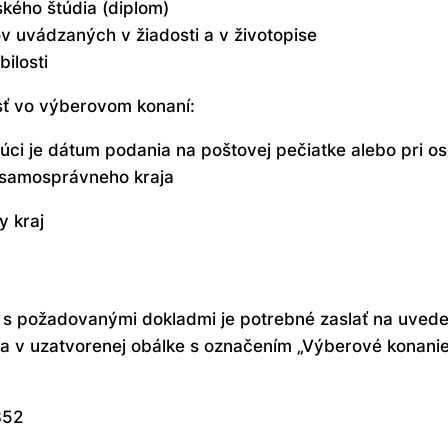
kého štúdia (diplom)
ov uvádzaných v žiadosti a v životopise
ilosti
sť vo výberovom konaní:
júci je dátum podania na poštovej pečiatke alebo pri
 samosprávneho kraja
 kraj
 s požadovanými dokladmi je potrebné zaslať na uvede
 v uzatvorenej obálke s označením „Výberové konanie 
352