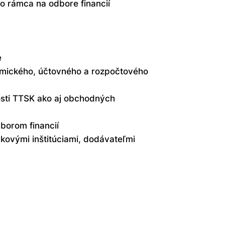
o rámca na odbore financií
e
nomického, účtovného a rozpočtového
osti TTSK ako aj obchodných
borom financií
nkovými inštitúciami, dodávateľmi