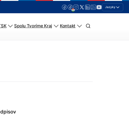
Jazyky
TSK
Spolu Tvoríme Kraj
Kontakt
edpisov