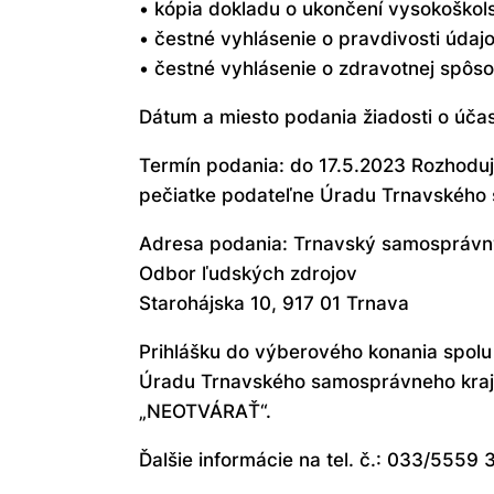
• kópia dokladu o ukončení vysokoškols
• čestné vyhlásenie o pravdivosti údaj
• čestné vyhlásenie o zdravotnej spôsob
Dátum a miesto podania žiadosti o úča
Termín podania: do 17.5.2023 Rozhodu
pečiatke podateľne Úradu Trnavského
Adresa podania: Trnavský samosprávny
Odbor ľudských zdrojov
Starohájska 10, 917 01 Trnava
Prihlášku do výberového konania spolu
Úradu Trnavského samosprávneho kraja
„NEOTVÁRAŤ“.
Ďalšie informácie na tel. č.: 033/5559 