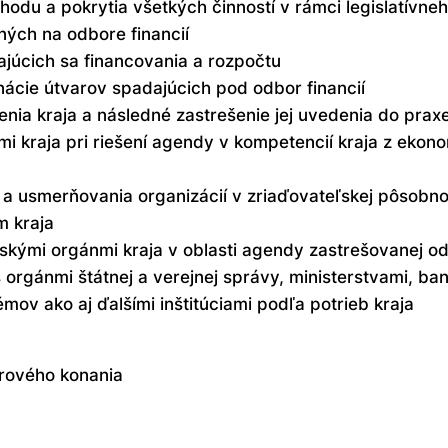
du a pokrytia všetkých činností v rámci legislatívneh
ných na odbore financií
kajúcich sa financovania a rozpočtu
ácie útvarov spadajúcich pod odbor financií
enia kraja a následné zastrešenie jej uvedenia do prax
i kraja pri riešení agendy v kompetencií kraja z eko
 a usmerňovania organizácií v zriaďovateľskej pôsobn
m kraja
skými orgánmi kraja v oblasti agendy zastrešovanej od
 orgánmi štátnej a verejnej správy, ministerstvami, ba
v ako aj ďalšími inštitúciami podľa potrieb kraja
erového konania