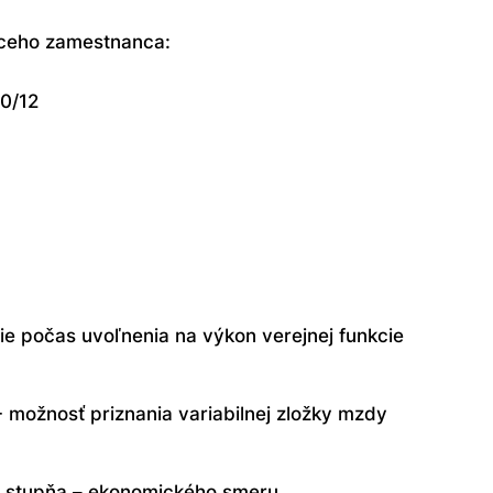
ceho zamestnanca:
00/12
e počas uvoľnenia na výkon verejnej funkcie
 možnosť priznania variabilnej zložky mzdy
I. stupňa – ekonomického smeru