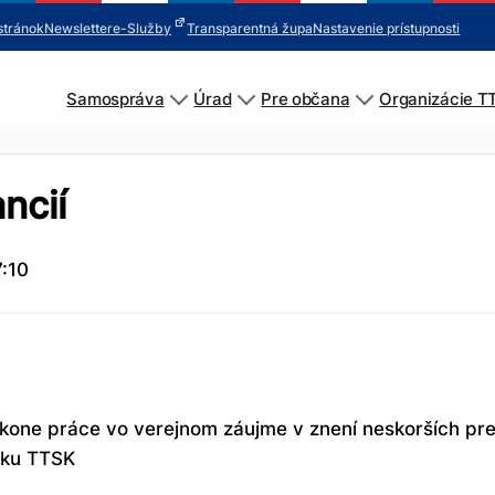
stránok
Newsletter
e-Služby
Transparentná župa
Nastavenie prístupnosti
Samospráva
Úrad
Pre občana
Organizácie T
ncií
:10
ýkone práce vo verejnom záujme v znení neskorších pr
dku TTSK