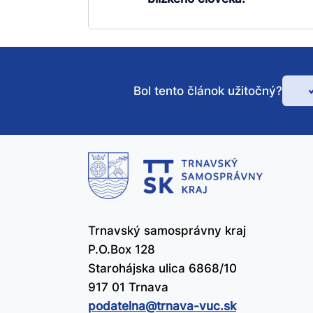
Bol tento článok užitočný?
Bo
te
čl
už
Trnavský samosprávny kraj
P.O.Box 128
Starohájska ulica 6868/10
917 01 Trnava
podatelna@​trnava-vuc.sk