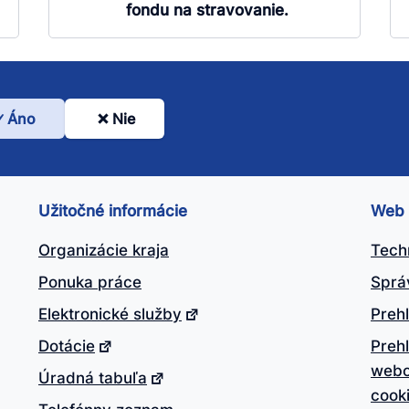
fondu na stravovanie.
Áno
Nie
l
nto
ánok
Užitočné informácie
Web
itočný?
Organizácie kraja
Tech
Ponuka práce
Sprá
Elektronické služby
Prehl
Dotácie
Preh
webo
Úradná tabuľa
cook