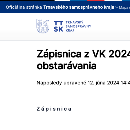
Oficiálna stránka
Trnavského samosprávneho kraja
Mapa 
Zápisnica z VK 202
obstarávania
Naposledy upravené 12. júna 2024 14:
Z á p i s n i c a