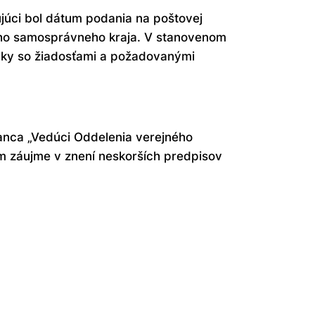
júci bol dátum podania na poštovej
ho samosprávneho kraja. V stanovenom
lky so žiadosťami a požadovanými
nca „Vedúci Oddelenia verejného
m záujme v znení neskorších predpisov