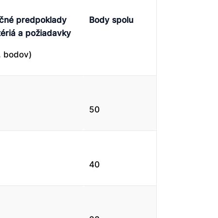
ačné predpoklady
Body spolu
itériá a požiadavky
. bodov)
50
40