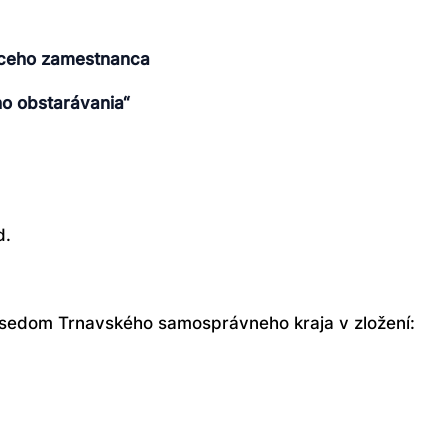
úceho zamestnanca
ho obstarávania
“
d.
sedom Trnavského samosprávneho kraja v zložení: