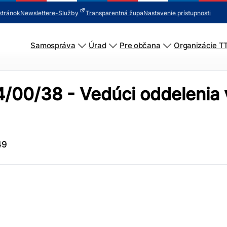
stránok
Newsletter
e-Služby
Transparentná župa
Nastavenie prístupnosti
Samospráva
Úrad
Pre občana
Organizácie T
4/00/38 - Vedúci oddelenia 
49