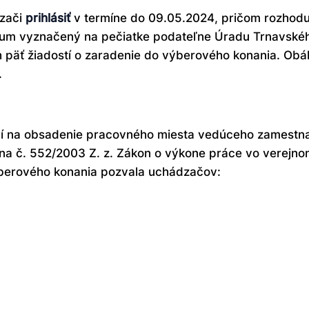
dzači
prihlásiť
v termíne do 09.05.2024, pričom rozhodu
átum vyznačený na pečiatke podateľne Úradu Trnavské
 päť žiadostí o zaradenie do výberového konania. Obá
.
í na obsadenie pracovného miesta vedúceho zamestna
ona č. 552/2003 Z. z. Zákon o výkone práce vo verejno
berového konania pozvala uchádzačov: