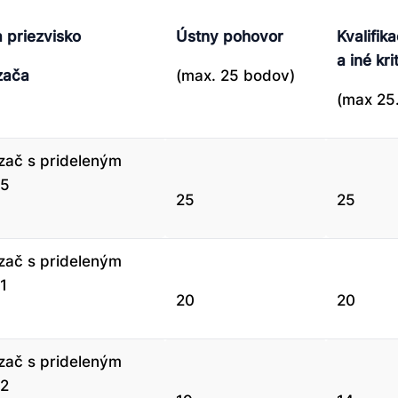
 priezvisko
Ústny pohovor
Kvalifik
a iné kr
zača
(max. 25 bodov)
(max 25
ač s prideleným
 5
25
25
ač s prideleným
1
20
20
ač s prideleným
 2