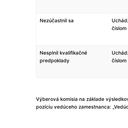
Nezúčastnil sa
Uchádz
číslom
Nesplnil kvalifikačné
Uchádz
predpoklady
číslom
Výberová komisia na základe výsledk
pozíciu vedúceho zamestnanca: „Vedúci