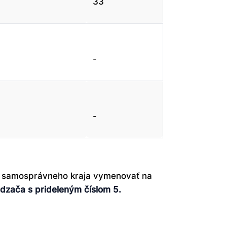
33
-
-
o samosprávneho kraja vymenovať na
dzača s prideleným číslom 5.