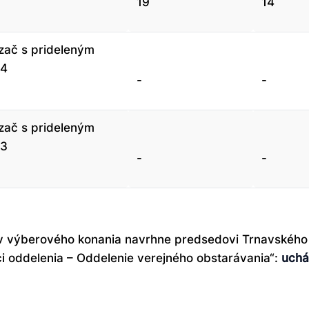
19
14
ač s prideleným
 4
-
-
ač s prideleným
 3
-
-
ov výberového konania navrhne predsedovi Trnavskéh
 oddelenia – Oddelenie verejného obstarávania“:
uchá