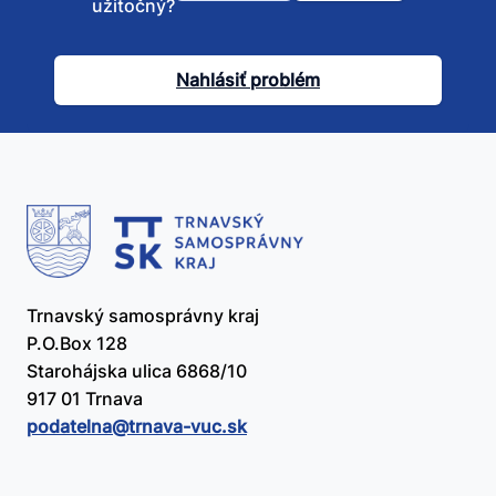
užitočný?
tento
článok
Nahlásiť problém
užitočný?
Trnavský samosprávny kraj
P.O.Box 128
Starohájska ulica 6868/10
917 01 Trnava
podatelna@​trnava-vuc.sk