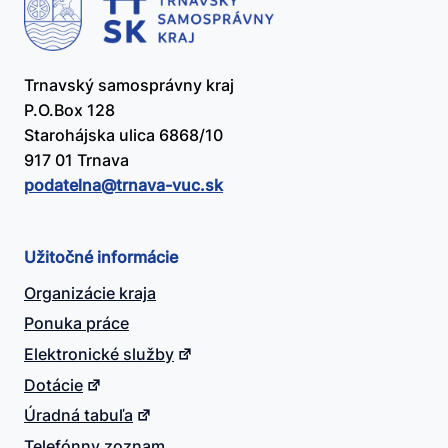
Trnavský samosprávny kraj
P.O.Box 128
Starohájska ulica 6868/10
917 01 Trnava
podatelna@​trnava-vuc.sk
Užitočné informácie
Organizácie kraja
Ponuka práce
Elektronické služby
Dotácie
Úradná tabuľa
Telefónny zoznam