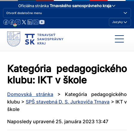
Oficiálna stránka
Trnavského samosprávneho kraja
Otvoriť dodatočne menu
Jazyky
Kategória pedagogického
klubu:
IKT v škole
Domovská stránka
>
Kategória pedagogického
klubu
>
SPŠ stavebná D. S. Jurkoviča Trnava
>
IKT v
škole
Naposledy upravené 25. januára 2023 13:47