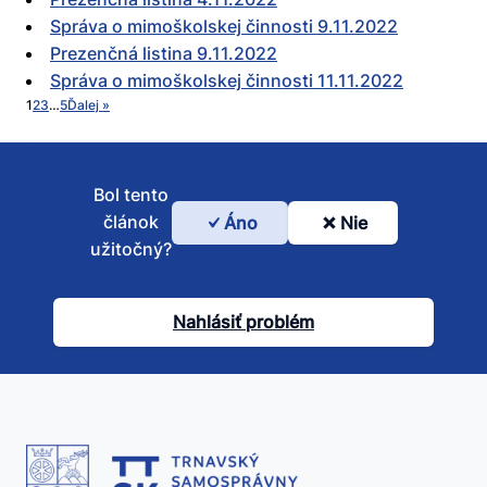
Správa o mimoškolskej činnosti 9.11.2022
Prezenčná listina 9.11.2022
Správa o mimoškolskej činnosti 11.11.2022
1
2
3
…
5
Ďalej »
Bol tento
článok
Áno
Nie
Bol
užitočný?
tento
článok
Nahlásiť problém
užitočný?