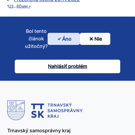
1
2
3
…
6
Ďalej »
Bol tento
článok
Áno
Nie
Bol
užitočný?
tento
článok
Nahlásiť problém
užitočný?
Trnavský samosprávny kraj