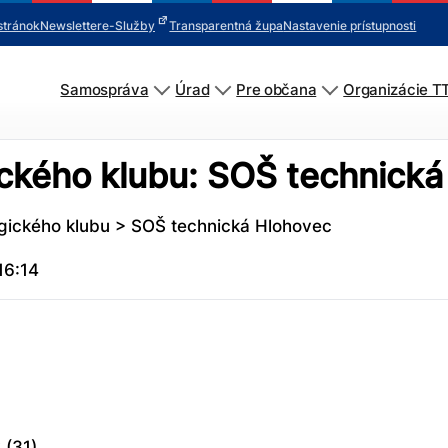
stránok
Newsletter
e-Služby
Transparentná župa
Nastavenie prístupnosti
Samospráva
Úrad
Pre občana
Organizácie T
ckého klubu:
SOŠ technická
gického klubu
>
SOŠ technická Hlohovec
16:14
v
(31)