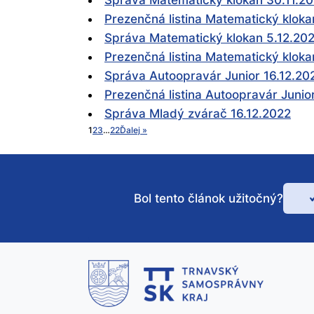
Správa Matematický klokan 30.11.2
Prezenčná listina Matematický kloka
Správa Matematický klokan 5.12.20
Prezenčná listina Matematický kloka
Správa Autoopravár Junior 16.12.20
Prezenčná listina Autoopravár Junio
Správa Mladý zvárač 16.12.2022
1
2
3
…
22
Ďalej »
Bol tento článok užitočný?
Bo
te
čl
už