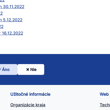
022
n 30.11.2022
22
n 5.12.2022
22
r 16.12.2022
Áno
Nie
l
nto
ánok
Užitočné informácie
Web
itočný?
Organizácie kraja
Tech