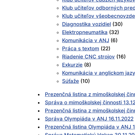
Klub učiteľov odborných pr
Klub učiteľov všeobecnovzd
Diagnostika vozidiel
(30)
Elektropneumatika
(32)
Komunikácia v ANJ
(6)
Práca s textom
(22)
Riadenie CNC strojov
(16)
Exkurzie
(8)
Komunikácia v anglickom jaz
Súťaže
(10)
Prezenčná listina z mimoškolskej čin
Správa o mimoškolskej činnosti 13.1
Prezenčná listina z mimoškolskej čin
Správa Olympiáda v ANJ 16.11.2022
Prezenčná listina Olympiáda v ANJ 1