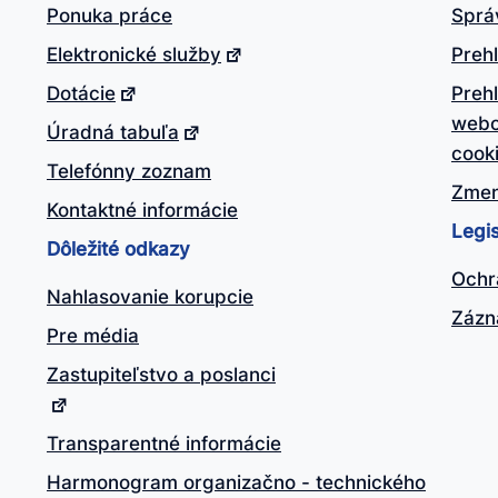
Ponuka práce
Sprá
Elektronické služby
Prehl
Dotácie
Preh
webo
Úradná tabuľa
cook
Telefónny zoznam
Zmen
Kontaktné informácie
Legis
Dôležité odkazy
Ochr
Nahlasovanie korupcie
Zázn
Pre média
Zastupiteľstvo a poslanci
Transparentné informácie
Harmonogram organizačno - technického