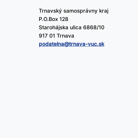
Trnavský samosprávny kraj
P.O.Box 128
Starohájska ulica 6868/10
917 01 Trnava
podatelna@​trnava-vuc.sk