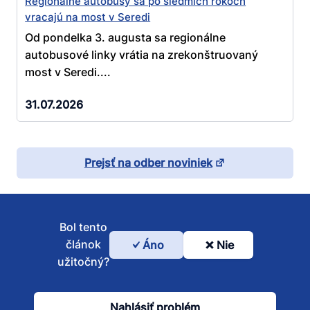
Regionálne autobusy sa po siedmich rokoch
vracajú na most v Seredi
Od pondelka 3. augusta sa regionálne
autobusové linky vrátia na zrekonštruovaný
most v Seredi....
31.07.2026
Prejsť na odber noviniek
Bol tento
článok
Áno
Nie
Bol
užitočný?
tento
článok
Nahlásiť problém