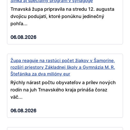
Slnka aj špeciálny program v synagóge
Trnavská župa pripravila na stredu 12. augusta
dvojicu podujatí, ktoré ponúknu jedinečný
pohľa...
06.08.2026
Župa reaguje na rastúci počet žiakov v Šamoríne,
rozšíri priestory Základnej školy a Gymnázia M. R.
Štefánika za dva milióny eur
Rýchly nárast počtu obyvateľov a prílev nových
rodín na juh Trnavského kraja prináša čoraz
väč...
06.08.2026