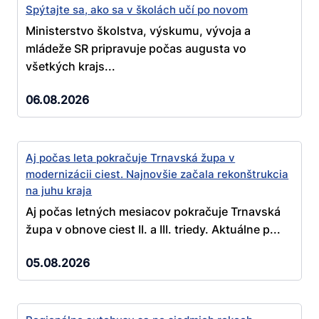
Spýtajte sa, ako sa v školách učí po novom
Ministerstvo školstva, výskumu, vývoja a
mládeže SR pripravuje počas augusta vo
všetkých krajs...
06.08.2026
Aj počas leta pokračuje Trnavská župa v
modernizácii ciest. Najnovšie začala rekonštrukcia
na juhu kraja
Aj počas letných mesiacov pokračuje Trnavská
župa v obnove ciest II. a III. triedy. Aktuálne p...
05.08.2026