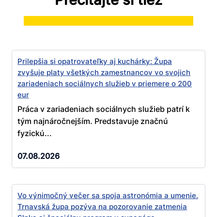
Prilepšia si opatrovateľky aj kuchárky: Župa
zvyšuje platy všetkých zamestnancov vo svojich
zariadeniach sociálnych služieb v priemere o 200
eur
Práca v zariadeniach sociálnych služieb patrí k
tým najnáročnejším. Predstavuje značnú
fyzickú...
07.08.2026
Vo výnimočný večer sa spoja astronómia a umenie.
Trnavská župa pozýva na pozorovanie zatmenia