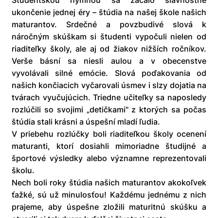
Študentskou hymnou sa začalo slávnostné
ukončenie jednej éry – štúdia na našej škole našich
maturantov. Srdečné a povzbudivé slová k
náročným skúškam si študenti vypočuli nielen od
riaditeľky školy, ale aj od žiakov nižších ročníkov.
Verše básní sa niesli aulou a v obecenstve
vyvolávali silné emócie. Slová poďakovania od
našich končiacich vyčarovali úsmev i slzy dojatia na
tvárach vyučujúcich. Triedne učiteľky sa naposledy
rozlúčili so svojimi „detičkami" z ktorých sa počas
štúdia stali krásni a úspešní mladí ľudia.
V priebehu rozlúčky boli riaditeľkou školy ocenení
maturanti, ktorí dosiahli mimoriadne študijné a
športové výsledky alebo významne reprezentovali
školu.
Nech boli roky štúdia našich maturantov akokoľvek
ťažké, sú už minulosťou! Každému jednému z nich
prajeme, aby úspešne zložili maturitnú skúšku a