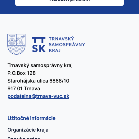
užitočný?
Trnavský samosprávny kraj
P.O.Box 128
Starohájska ulica 6868/10
917 01 Trnava
podatelna@​trnava-vuc.sk
Užitočné informácie
Organizácie kraja