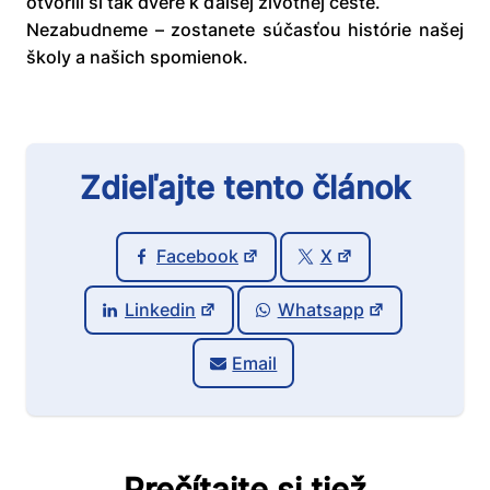
otvorili si tak dvere k ďalšej životnej ceste.
Nezabudneme – zostanete súčasťou histórie našej
školy a našich spomienok.
Zdieľajte tento článok
Facebook
X
Linkedin
Whatsapp
Email
Prečítajte si tiež