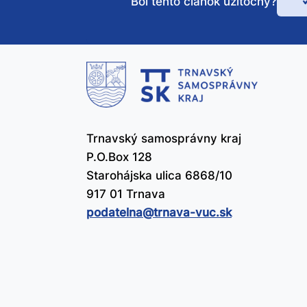
Bol tento článok užitočný?
Bo
te
čl
už
Trnavský samosprávny kraj
P.O.Box 128
Starohájska ulica 6868/10
917 01 Trnava
podatelna@​trnava-vuc.sk