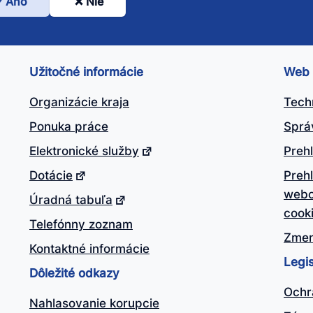
Áno
Nie
l
nto
ánok
Užitočné informácie
Web
itočný?
Organizácie kraja
Tech
Ponuka práce
Sprá
Elektronické služby
Prehl
Dotácie
Preh
webo
Úradná tabuľa
cook
Telefónny zoznam
Zmen
Kontaktné informácie
Legis
Dôležité odkazy
Ochr
Nahlasovanie korupcie