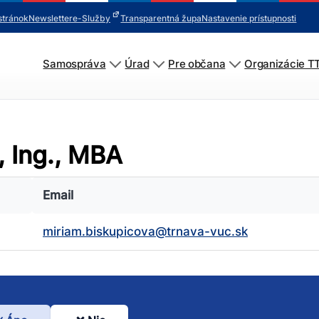
stránok
Newsletter
e-Služby
Transparentná župa
Nastavenie prístupnosti
Samospráva
Úrad
Pre občana
Organizácie T
, Ing., MBA
Email
miriam.biskupicova@trnava-vuc.sk