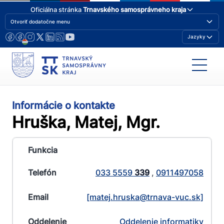
Oficiálna stránka
Trnavského samosprávneho kraja
Otvoriť dodatočne menu
Jazyky
Informácie o kontakte
Hruška, Matej, Mgr.
033 5559
339
,
0911497058
[matej.hruska@​trnava-vuc.sk]
Oddelenie informatiky