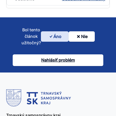
Bol tento
článok
Áno
Nie
Bol
užitočný?
tento
článok
Nahlásiť problém
užitočný?
Trnavský samosprávny kraj