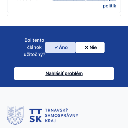
politík
Bol tento
článok
Áno
Nie
Bol
užitočný?
tento
článok
Nahlásiť problém
užitočný?