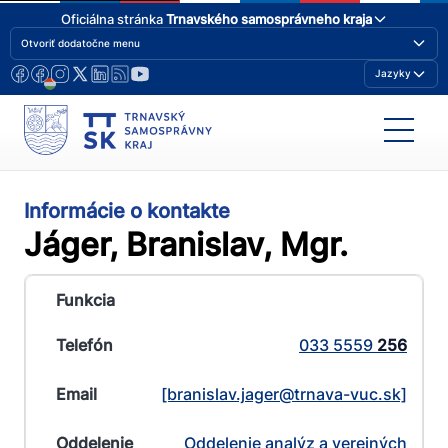
Oficiálna stránka
Trnavského samosprávneho kraja
Otvoriť dodatočne menu
Jazyky
Informácie o kontakte
Jáger, Branislav, Mgr.
033 5559
256
[branislav.jager@​trnava-vuc.sk]
Oddelenie analýz a verejných