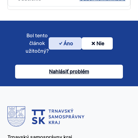
Bol tento
článok
Áno
Nie
Bol
užitočný?
tento
článok
Nahlásiť problém
užitočný?
Trnavský samosprávny kraj