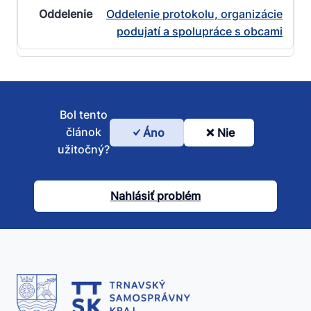
Oddelenie protokolu, organizácie
podujatí a spolupráce s obcami
Bol tento
článok
Áno
Nie
Bol
užitočný?
tento
článok
Nahlásiť problém
užitočný?