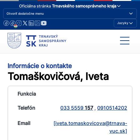
Oficiálna stránka
Trnavského samosprávneho kraja
Otvoriť dodatočne menu
Jazyky
Informácie o kontakte
Tomaškovičová, Iveta
033 5559
157
,
0910514202
[iveta.tomaskovicova@​trnava-
vuc.sk]