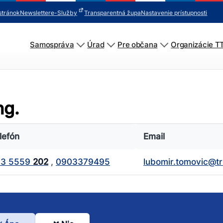
stránok
Newsletter
e-Služby
Transparentná župa
Nastavenie prístupnosti
Samospráva
Úrad
Pre občana
Organizácie T
ng.
lefón
Email
33 5559
202
,
0903379495
lubomir.tomovic@t