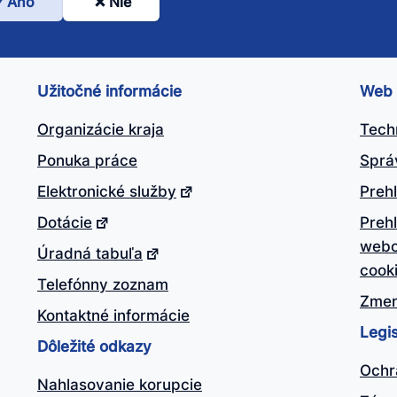
Áno
Nie
l
nto
ánok
Užitočné informácie
Web
itočný?
Organizácie kraja
Tech
Ponuka práce
Sprá
Elektronické služby
Prehl
Dotácie
Preh
webo
Úradná tabuľa
cook
Telefónny zoznam
Zmen
Kontaktné informácie
Legis
Dôležité odkazy
Ochr
Nahlasovanie korupcie