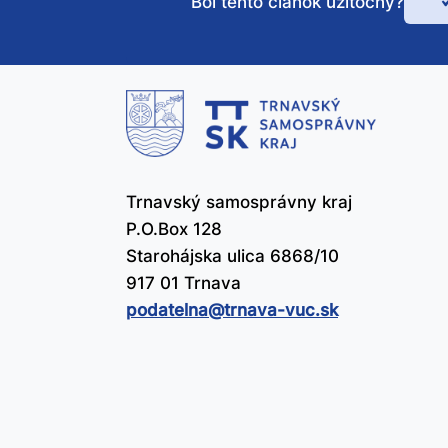
Bol tento článok užitočný?
Bo
te
čl
už
Trnavský samosprávny kraj
P.O.Box 128
Starohájska ulica 6868/10
917 01 Trnava
podatelna@​trnava-vuc.sk