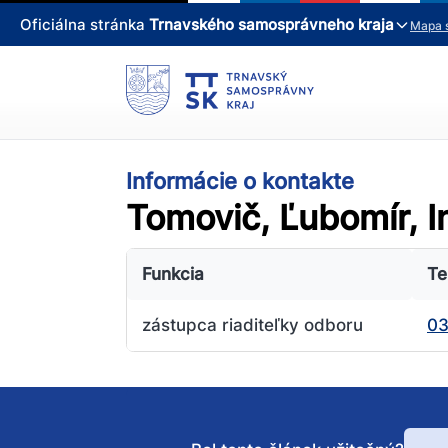
Oficiálna stránka
Trnavského samosprávneho kraja
Mapa 
Informácie o kontakte
Tomovič, Ľubomír, I
Funkcia
Te
zástupca riaditeľky odboru
0