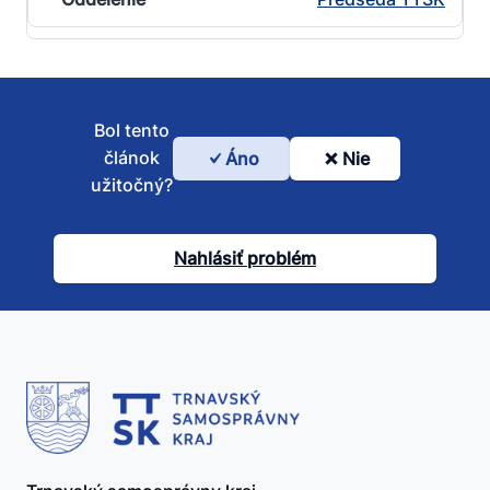
Bol tento
článok
Áno
Nie
Bol
užitočný?
tento
článok
Nahlásiť problém
užitočný?