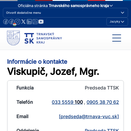
Oficiálna stránka
Trnavského samosprávneho kraja
Otvoriť dodatočne menu
Jazyky
Informácie o kontakte
Viskupič, Jozef, Mgr.
Predseda TTSK
033 5559
100
,
0905 38 70 62
[predseda@​trnava-vuc.sk]
Predseda TTSK