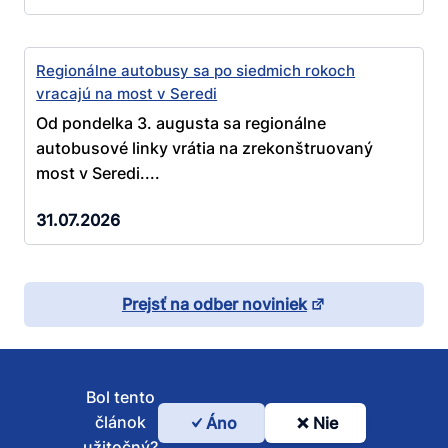
Regionálne autobusy sa po siedmich rokoch
vracajú na most v Seredi
Od pondelka 3. augusta sa regionálne
autobusové linky vrátia na zrekonštruovaný
most v Seredi....
31.07.2026
Prejsť na odber noviniek
Bol tento
článok
Áno
Nie
Bol
užitočný?