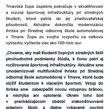
Trnavská župa úspešne pokračuje v skvalitňovaní
a rozvoji športovej infraštruktúry pri stredných
školách, ktoré patria do jej zriaďovateľskej
pôsobnosti. Aktuálne dokončila modernizáciu
ihriska pri Strednej odbornej škole automobilovej
v Trnave. Župa zo svojho rozpočtu na celkovú
výstavbu vyčlenila viac ako 100-tisíc eur.
„
Chceme, aby mali študenti župných stredných škôl
plnohodnotné podmienky štúdia, k čomu patrí aj
rozširovanie športovej infraštruktúry. Aktuálne sme
zmodernizovali multifunkčné ihrisko pri Strednej
odbornej škole automobilovej v Trnave, ktoré bude
slúžiť študentom k viacerým športom.
Vstup do
ihriska sme zabezpečili novou vstupnou bránou,
a nechýba ani oplotenie.
Okrem toho boli
v prechádzajúcom období zrekonštruované
priestory školy a dielne vybavené novými