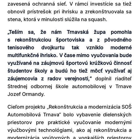
zavesená ochranná sieť. V rámci investície sa tiež
obnovil prístrešok pri ihrisku a zrekonštruovala sa
stena, ktorá v minulosti slúžila na squash.
„Teším sa, že nám Trnavská župa pomohla
s rekonštrukciou športoviska a z pôvodného
tenisového dvojkurtu tak vzniklo moderné
multifunkčné ihrisko. V čase mimo vyučovania bude
využívané na záujmovú športovú krúžkovú činnosť
študentov školy a budú ho tiež môcť využívať aj
záujemcovia z radov verejnosti,“
doplnil riaditeľ
Strednej odbornej škole automobilovej v Trnave
Jozef Ormandy.
Cieľom projektu „Rekonštrukcia a modernizácia SOŠ
Automobilová Trnava“ bolo vybavenie dielenských
priestorov pre praktické vyučovanie modernými
výučbovými technológiami, ako aj rekonštrukcia a
modernizácia vnútorných a vonkajších priestorov