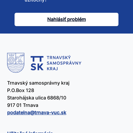
tento
článok
Nahlásiť problém
užitočný?
Trnavský samosprávny kraj
P.O.Box 128
Starohájska ulica 6868/10
917 01 Trnava
podatelna@​trnava-vuc.sk