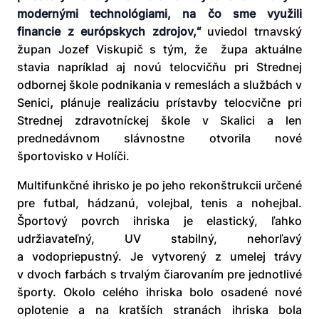
modernými technológiami, na čo sme využili
financie z európskych zdrojov,“
uviedol trnavský
župan Jozef Viskupič s tým, že župa aktuálne
stavia napríklad aj novú telocvičňu pri Strednej
odbornej škole podnikania v remeslách a službách v
Senici
,
plánuje realizáciu prístavby telocvične pri
Strednej zdravotníckej škole v Skalici a len
prednedávnom slávnostne otvorila nové
športovisko v Holíči.
Multifunkčné ihrisko je po jeho rekonštrukcii určené
pre futbal, hádzanú, volejbal, tenis a nohejbal.
Športový povrch ihriska je elastický, ľahko
udržiavateľný, UV stabilný, nehorľavý
a vodopriepustný. Je vytvorený z umelej trávy
v dvoch farbách s trvalým čiarovaním pre jednotlivé
športy. Okolo celého ihriska bolo osadené nové
oplotenie a na kratších stranách ihriska bola