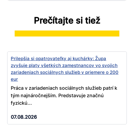
Prečítajte si tiež
Prilepšia si opatrovateľky aj kuchárky: Župa
zvyšuje platy všetkých zamestnancov vo svojich
zariadeniach sociálnych služieb v priemere o 200
eur
Práca v zariadeniach sociálnych služieb patrí k
tým najnáročnejším. Predstavuje značnú
fyzickú...
07.08.2026