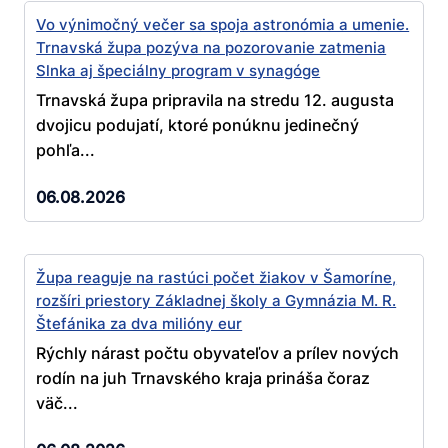
Vo výnimočný večer sa spoja astronómia a umenie.
Trnavská župa pozýva na pozorovanie zatmenia
Slnka aj špeciálny program v synagóge
Trnavská župa pripravila na stredu 12. augusta
dvojicu podujatí, ktoré ponúknu jedinečný
pohľa...
06.08.2026
Župa reaguje na rastúci počet žiakov v Šamoríne,
rozšíri priestory Základnej školy a Gymnázia M. R.
Štefánika za dva milióny eur
Rýchly nárast počtu obyvateľov a prílev nových
rodín na juh Trnavského kraja prináša čoraz
väč...