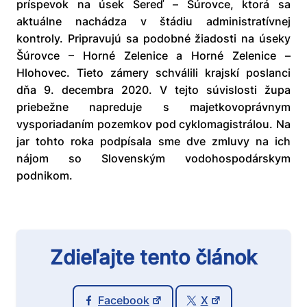
príspevok na úsek Sereď – Šúrovce, ktorá sa
aktuálne nachádza v štádiu administratívnej
kontroly. Pripravujú sa podobné žiadosti na úseky
Šúrovce – Horné Zelenice a Horné Zelenice –
Hlohovec. Tieto zámery schválili krajskí poslanci
dňa 9. decembra 2020. V tejto súvislosti župa
priebežne napreduje s majetkovoprávnym
vysporiadaním pozemkov pod cyklomagistrálou. Na
jar tohto roka podpísala sme dve zmluvy na ich
nájom so Slovenským vodohospodárskym
podnikom.
Zdieľajte tento článok
Facebook
X