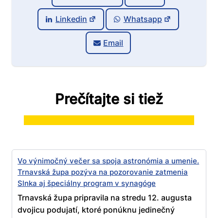
Linkedin
Whatsapp
Email
Prečítajte si tiež
Vo výnimočný večer sa spoja astronómia a umenie.
Trnavská župa pozýva na pozorovanie zatmenia
Slnka aj špeciálny program v synagóge
Trnavská župa pripravila na stredu 12. augusta
dvojicu podujatí, ktoré ponúknu jedinečný