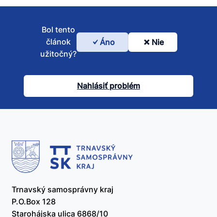
Bol tento
článok
Áno
Nie
Bol
užitočný?
tento
článok
Nahlásiť problém
užitočný?
Trnavský samosprávny kraj
P.O.Box 128
Starohájska ulica 6868/10