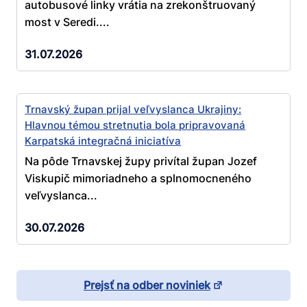
autobusové linky vrátia na zrekonštruovaný
most v Seredi....
31.07.2026
Trnavský župan prijal veľvyslanca Ukrajiny:
Hlavnou témou stretnutia bola pripravovaná
Karpatská integračná iniciatíva
Na pôde Trnavskej župy privítal župan Jozef
Viskupič mimoriadneho a splnomocneného
veľvyslanca...
30.07.2026
Prejsť na odber noviniek