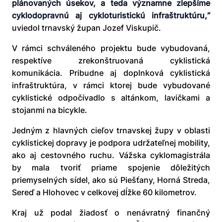
plánovaných úsekov, a teda významne zlepšíme
cyklodopravnú aj cykloturistickú infraštruktúru,“
uviedol trnavský župan Jozef Viskupič.
V rámci schváleného projektu bude vybudovaná,
respektíve zrekonštruovaná cyklistická
komunikácia. Pribudne aj doplnková cyklistická
infraštruktúra, v rámci ktorej bude vybudované
cyklistické odpočívadlo s altánkom, lavičkami a
stojanmi na bicykle.
Jedným z hlavných cieľov trnavskej župy v oblasti
cyklistickej dopravy je podpora udržateľnej mobility,
ako aj cestovného ruchu. Vážska cyklomagistrála
by mala tvoriť priame spojenie dôležitých
priemyselných sídel, ako sú Piešťany, Horná Streda,
Sereď a Hlohovec v celkovej dĺžke 60 kilometrov.
Kraj už podal žiadosť o nenávratný finančný