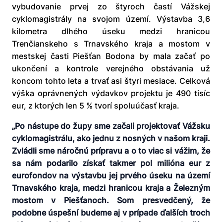
vybudovanie prvej zo štyroch častí Vážskej
cyklomagistrály na svojom území. Výstavba 3,6
kilometra dlhého úseku medzi hranicou
Trenčianskeho s Trnavského kraja a mostom v
mestskej časti Piešťan Bodona by mala začať po
ukončení a kontrole verejného obstávania už
koncom tohto leta a trvať asi štyri mesiace. Celková
výška oprávnených výdavkov projektu je 490 tisíc
eur, z ktorých len 5 % tvorí spoluúčasť kraja.
„Po nástupe do župy sme začali projektovať Vážsku
cyklomagistrálu, ako jednu z nosných v našom kraji.
Zvládli sme náročnú prípravu a o to viac si vážim, že
sa nám podarilo získať takmer pol milióna eur z
eurofondov na výstavbu jej prvého úseku na území
Trnavského kraja, medzi hranicou kraja a Železným
mostom v Piešťanoch. Som presvedčený, že
podobne úspešní budeme aj v prípade ďalších troch