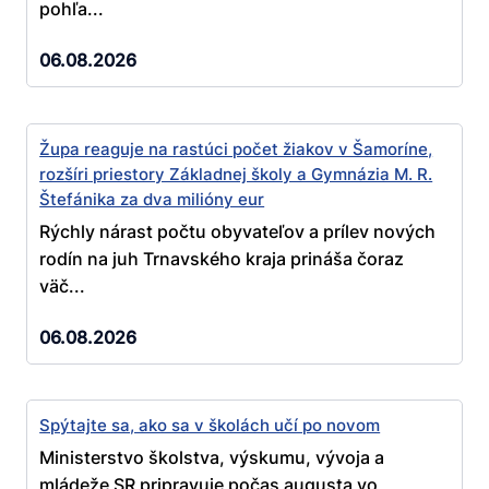
pohľa...
06.08.2026
Župa reaguje na rastúci počet žiakov v Šamoríne,
rozšíri priestory Základnej školy a Gymnázia M. R.
Štefánika za dva milióny eur
Rýchly nárast počtu obyvateľov a prílev nových
rodín na juh Trnavského kraja prináša čoraz
väč...
06.08.2026
Spýtajte sa, ako sa v školách učí po novom
Ministerstvo školstva, výskumu, vývoja a
mládeže SR pripravuje počas augusta vo