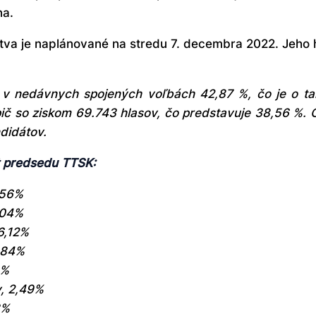
na.
ľstva je naplánované na stredu 7. decembra 2022. Jeh
 v nedávnych spojených voľbách 42,87 %, čo je o ta
pič so ziskom 69.743 hlasov, čo predstavuje 38,56 %.
didátov.
t predsedu TTSK:
,56%
,04%
6,12%
,84%
0%
v, 2,49%
3%