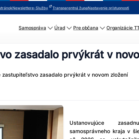
stránok
Newsletter
e-Služby
Transparentná župa
Nastavenie prístupnosti
Samospráva
Úrad
Pre občana
Organizácie T
tvo zasadalo prvýkrát v nov
é zastupiteľstvo zasadalo prvýkrát v novom zložení
Ustanovujúce zasadnu
samosprávneho kraja v ši