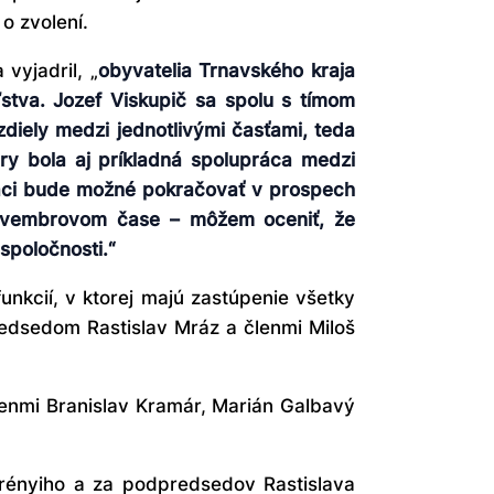
o zvolení.
vyjadril, „
obyvatelia Trnavského kraja
stva. Jozef Viskupič sa spolu s tímom
diely medzi jednotlivými časťami, teda
úry bola aj príkladná spolupráca medzi
práci bude možné pokračovať v prospech
 novembrovom čase – môžem oceniť, že
spoločnosti.“
unkcií, v ktorej majú zastúpenie všetky
predsedom Rastislav Mráz a členmi Miloš
enmi Branislav Kramár, Marián Galbavý
rényiho a za podpredsedov Rastislava