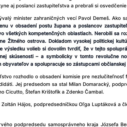
ne aj poslanci zastupiteľstva a prebrali si osvedčenie 
valý minister zahraničných vecí Pavol Demeš. Ako sa 
menu v obsadení postu župana a poslancov zastupiteľ
vo všetkých kompetenčných oblastiach. Nerobili sa roz
e Žitného ostrova. Dokladom vysokej politickej kult
 výsledku volieb si dovolím tvrdiť, že v tejto spolu
tnej skúsenosti – a symbolicky v tomto revolučne
h obyvateľov a spolupracuje so zástupcami občianskej 
ľstvo rozhodlo o obsadení komisie pre nezlučiteľnosť f
kandidáti. Jej predsedom sa stal Milan Domaracký, pod
o Cicutto, Štefan Krištofík a Zdenko Čambal.
 Zoltán Hájos, podpredsedníčkou Oľga Luptáková a čl
 prvého podpredsedu samosprávneho kraja Józsefa Be