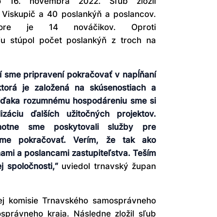
o 16. novembra 2022. Sľub zložil
Viskupič a 40 poslankýň a poslancov.
bore je 14 nováčikov. Oproti
u stúpol počet poslankýň z troch na
sme pripravení pokračovať v napĺňaní
ktorá je založená na skúsenostiach a
Vďaka rozumnému hospodáreniu sme si
lizáciu ďalších užitočných projektov.
otne sme poskytovali služby pre
me pokračovať.
Verím, že tak ako
ami a poslancami zastupiteľstva.
Teším
j spoločnosti
,“
uviedol trnavský župan
nej komisie Trnavského samosprávneho
právneho kraja. Následne zložil sľub