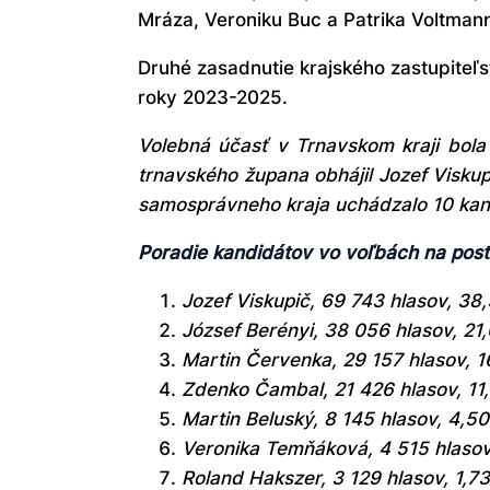
Mráza, Veroniku Buc a Patrika Voltman
Druhé zasadnutie krajského zastupite
roky 2023-2025.
Volebná účasť v Trnavskom kraji bola
trnavského župana obhájil Jozef Visku
samosprávneho kraja uchádzalo 10 kan
Poradie kandidátov vo voľbách na pos
Jozef Viskupič, 69 743 hlasov, 38
József Berényi, 38 056 hlasov, 21
Martin Červenka, 29 157 hlasov, 1
Zdenko Čambal, 21 426 hlasov, 11
Martin Beluský, 8 145 hlasov, 4,5
Veronika Temňáková, 4 515 hlaso
Roland Hakszer, 3 129 hlasov, 1,7