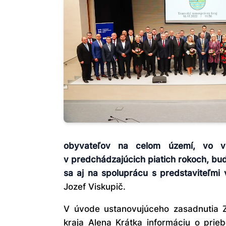
obyvateľov na celom území, vo v
v predchádzajúcich piatich rokoch, bu
sa aj na spoluprácu s predstaviteľmi v
Jozef Viskupič.
V úvode ustanovujúceho zasadnutia Z
kraja Alena Krátka informáciu o pri