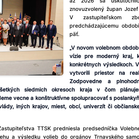
až 2026 sa uskutočnil
znovuzvolený župan Jozef 
V zastupiteľskom z
predchádzajúcemu obdobi
päť.
„V novom volebnom období 
vízie pre moderný kraj, 
konkrétnych výsledkoch. 
vytvorili priestor na rea
Zodpovedne a plnohodn
šetkých siedmich okresoch kraja v čom plánuje
deme vecne a konštruktívne spolupracovať s poslankyň
lády, iných krajov, miest, obcí, univerzít či občianske
astupiteľstva TTSK predniesla predsedníčka Voleb
ebehu a výsledku volieb do orgánov Trnavského samos