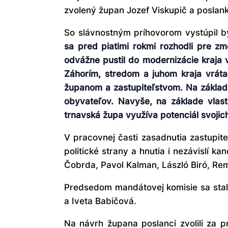
zvolený župan Jozef Viskupič a poslanky
So slávnostným príhovorom vystúpil bý
sa pred piatimi rokmi rozhodli pre z
odvážne pustil do modernizácie kraja 
Záhorím, stredom a juhom kraja vrátan
županom a zastupiteľstvom. Na základe
obyvateľov. Navyše, na základe vlas
trnavská župa využíva potenciál svojic
V pracovnej časti zasadnutia zastupite
politické strany a hnutia i nezávislí 
Čobrda, Pavol Kalman, László Biró, Rem
Predsedom mandátovej komisie sa stal
a Iveta Babičová.
Na návrh župana poslanci zvolili za