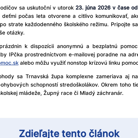
odičov sa uskutoční v utorok
23. júna 2026 v čase od
deťmi počas leta otvorene a citlivo komunikovať, ak
po strate každodenného školského režimu. Pripojte sa k
še otázky.
 prázdnin k dispozícii anonymnú a bezplatnú pomo
žby IPčka prostredníctvom e-mailovej poradne na ad
omoc.sk
alebo môžu využiť nonstop krízovú linku pomoc
pohody sa Trnavská župa komplexne zameriava aj na 
ohybových schopností stredoškolákov. Okrem toho tie
kolskej mládeže, Župný race či Mladý záchranár.
Zdieľajte tento článok