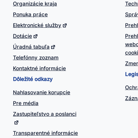
Organizácie kraja
Tech
Ponuka práce
Sprá
Elektronické služby
Prehl
Dotácie
Preh
webo
Úradná tabuľa
cook
Telefónny zoznam
Zmen
Kontaktné informácie
Legis
Dôležité odkazy
Ochr
Nahlasovanie korupcie
Zázn
Pre média
Zastupiteľstvo a poslanci
Transparentné informácie