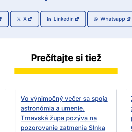
X
Linkedin
Whatsapp
Prečítajte si tiež
Vo výnimočný večer sa spoja
astronómia a umenie.
Trnavská župa pozýva na
pozorovanie zatmenia Slnka