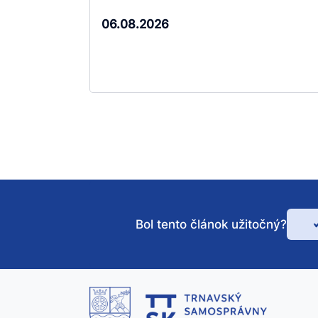
06.08.2026
Bol tento článok užitočný?
Bo
te
čl
už