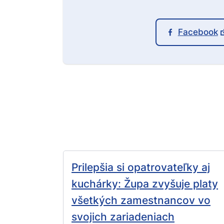
Facebook
Prilepšia si opatrovateľky aj
kuchárky: Župa zvyšuje platy
všetkých zamestnancov vo
svojich zariadeniach