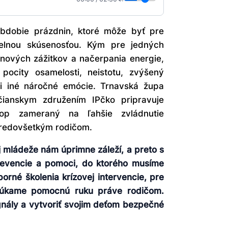
obdobie prázdnin, ktoré môže byť pre
ielnou skúsenosťou. Kým pre jedných
nových zážitkov a načerpania energie,
pocity osamelosti, neistotu, zvýšený
 či iné náročné emócie. Trnavská župa
čianskym združením IPčko pripravuje
hop zameraný na ľahšie zvládnutie
 predovšetkým rodičom.
 mládeže nám úprimne záleží, a preto s
revencie a pomoci, do ktorého musíme
rné školenia krízovej intervencie, pre
onúkame pomocnú ruku práve rodičom.
nály a vytvoriť svojim deťom bezpečné