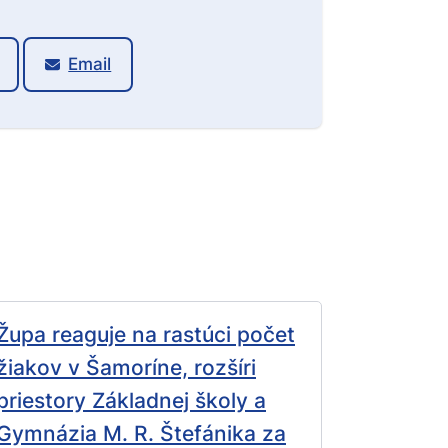
Email
Župa reaguje na rastúci počet
žiakov v Šamoríne, rozšíri
priestory Základnej školy a
Gymnázia M. R. Štefánika za