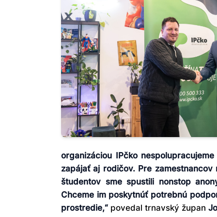
organizáciou IPčko nespolupracujeme
zapájať aj rodičov. Pre zamestnancov 
študentov sme spustili nonstop ano
Chceme im poskytnúť potrebnú podporu
prostredie,“
povedal trnavský župan
Jo