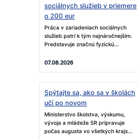
sociálnych služieb v priemere
o 200 eur
Práca v zariadeniach sociálnych
služieb patrí k tým najnáročnejším.
Predstavuje značnú fyzickú...
07.08.2026
Spýtajte sa, ako sa v školách
učí po novom
Ministerstvo školstva, výskumu,
vývoja a mládeže SR pripravuje
počas augusta vo všetkých krajs...