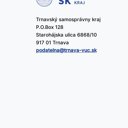
Trnavský samosprávny kraj
P.O.Box 128
Starohájska ulica 6868/10
917 01 Trnava
podatelna@​trnava-vuc.sk