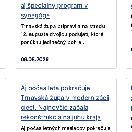
aj špeciálny program v
synagóge
Trnavská župa pripravila na stredu
12. augusta dvojicu podujatí, ktoré
ponúknu jedinečný pohľa...
06.08.2026
Aj počas leta pokračuje
Trnavská župa v modernizácii
ciest. Najnovšie začala
rekonštrukcia na juhu kraja
Aj počas letných mesiacov pokračuje