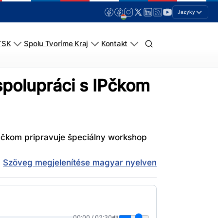
Jazyky
TSK
Spolu Tvoríme Kraj
Kontakt
spolupráci s IPčkom
IPčkom pripravuje špeciálny workshop
Szöveg megjelenítése magyar nyelven
00:00
/
02:30
🔊