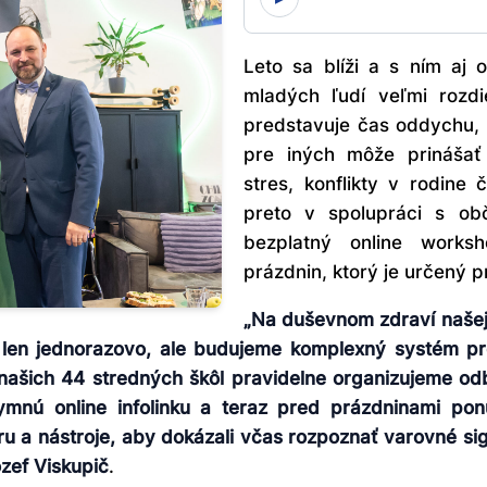
Leto sa blíži a s ním aj 
mladých ľudí veľmi rozd
predstavuje čas oddychu, 
pre iných môže prinášať 
stres, konflikty v rodine
preto v spolupráci s ob
bezplatný online works
prázdnin, ktorý je určený
„Na duševnom zdraví našej
 len jednorazovo, ale budujeme komplexný systém p
našich 44 stredných škôl pravidelne organizujeme odbo
nymnú online infolinku a teraz pred prázdninami p
 a nástroje, aby dokázali včas rozpoznať varovné sig
zef Viskupič
.