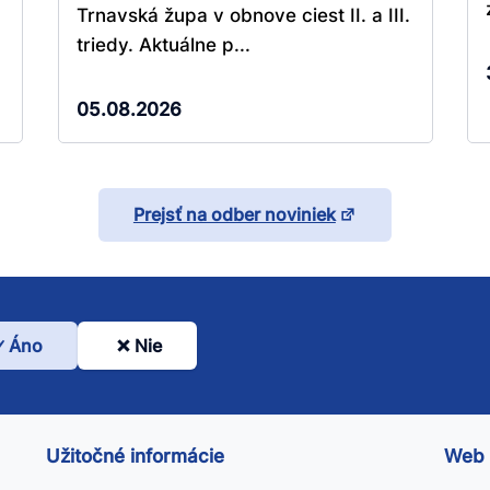
Trnavská župa v obnove ciest II. a III.
triedy. Aktuálne p...
05.08.2026
Prejsť na odber noviniek
Áno
Nie
l
nto
ánok
Užitočné informácie
Web
itočný?