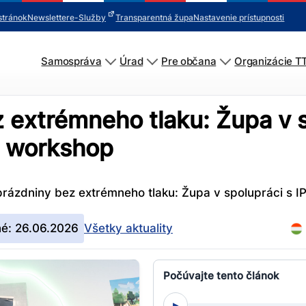
stránok
Newsletter
e-Služby
Transparentná župa
Nastavenie prístupnosti
Samospráva
Úrad
Pre občana
Organizácie T
 extrémneho tlaku: Župa v 
y workshop
prázdniny bez extrémneho tlaku: Župa v spolupráci s 
né: 26.06.2026
Všetky aktuality
Počúvajte tento článok
▸