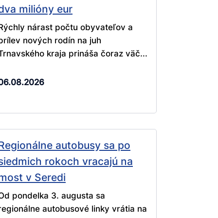
dva milióny eur
Rýchly nárast počtu obyvateľov a
prílev nových rodín na juh
Trnavského kraja prináša čoraz väč...
06.08.2026
Regionálne autobusy sa po
siedmich rokoch vracajú na
most v Seredi
Od pondelka 3. augusta sa
regionálne autobusové linky vrátia na